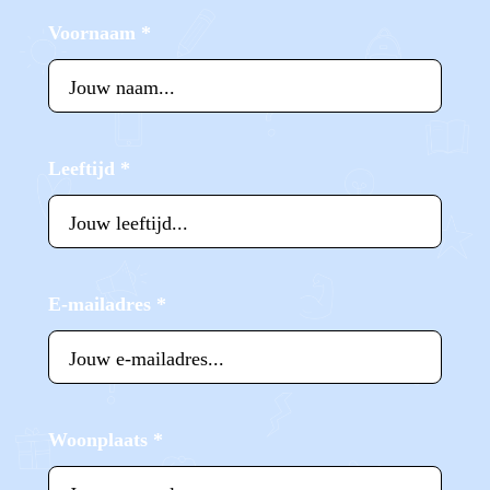
Voornaam
*
Leeftijd
*
E-mailadres
*
Woonplaats
*