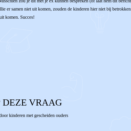
isschien zou je dit met je ex kunnen bespreken (of laat hem dit berichtje
llie er samen niet uit komen, zouden de kinderen hier niet bij betrokken
 uit komen. Succes!
 DEZE VRAAG
 door kinderen met gescheiden ouders