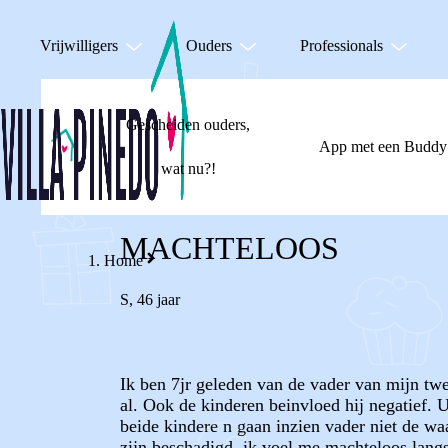
Vrijwilligers
Ouders
Professionals
Gescheiden ouders,
App met een Buddy
wat nu?!
MACHTELOOS
Home
S
,
46 jaar
Ik ben 7jr geleden van de vader van mijn twee
al. Ook de kinderen beinvloed hij negatief. U
beide kindere n gaan inzien vader niet de wa
zijn beschadigd, ik voel me machteloos lang