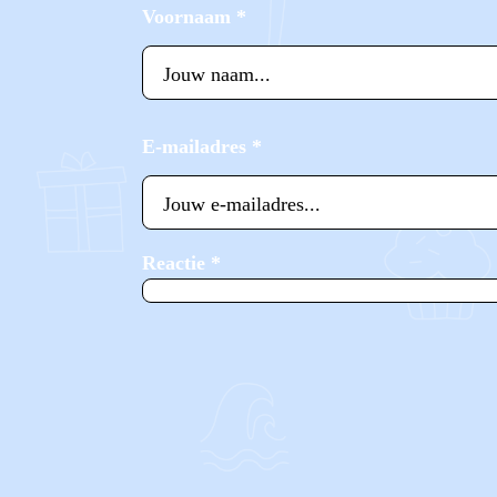
Voornaam
*
E-mailadres
*
Reactie
*