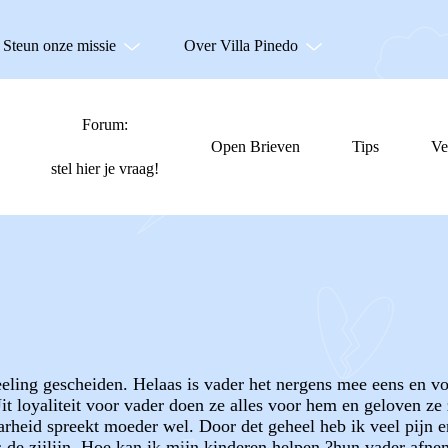
Steun onze missie
Over Villa Pinedo
Forum:
Open Brieven
Tips
Ve
stel hier je vraag!
ling gescheiden. Helaas is vader het nergens mee eens en voelt
it loyaliteit voor vader doen ze alles voor hem en geloven ze z
arheid spreekt moeder wel. Door det geheel heb ik veel pijn e
s de zijlijn. Hoe kan ik mijn kinderen helpen.?hun vader afne