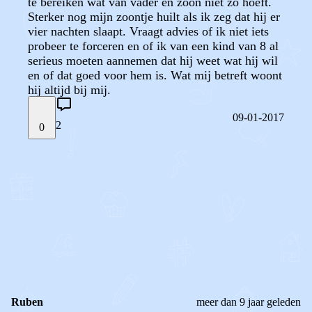
te bereiken wat van vader en zoon niet zo hoeft.
Sterker nog mijn zoontje huilt als ik zeg dat hij er
vier nachten slaapt. Vraagt advies of ik niet iets
probeer te forceren en of ik van een kind van 8 al
serieus moeten aannemen dat hij weet wat hij wil
en of dat goed voor hem is. Wat mij betreft woont
hij altijd bij mij.
09-01-2017
2
0
STEL JE EIGEN VRAAG
OF
REAGEER OP DIT BERICHT
REACTIES (
2
)
Ruben
meer dan 9 jaar geleden