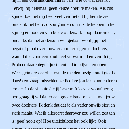
hij in een constant dilemma is van ‘wie of wat kies ik’.
Terwijl hij helemaal geen keuze hoeft te maken! Als zus
zijnde doet het mij heel veel verdriet dit bij hem te zien,
omdat ik het hem zo zou gunnen om rust te hebben in het
zijn bij en houden van beide ouders. Ik hoop daarom dat,
ondanks dat het andersom wel gedaan wordt, jij niet
negatief praat over jouw ex-partner tegen je dochters,
want dat is voor een kind heel verwarrend en verdrietig.
Probeer daarentegen juist neutraal te blijven en open.
Wees geïnteresseerd in wat de meiden bezig houdt (zoals
dans!) en vraag misschien zelfs of ze jou iets kunnen leren
erover. In de situatie die jij beschrijft lees ik vooral terug
hoe graag jij wil dat er een goede band ontstaat met jouw
twee dochters. Ik denk dat dat je als vader onwijs siert en
sterk maakt. Wat ik allereerst daarover zou willen zeggen
is: geef nooit op! Hoe uitzichtloos het ook lijkt. Ooit