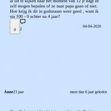
al uit te kijken naar het moment van 12 jr dagt ze
zelf mogen bepalen of ze naar papa gaan of niet.
Hoe krijg ik dit in godsnaam weer goed , want ik
sta 100 - 0 achter na 4 jaar?
04-04-2020
2
0
STEL JE EIGEN VRAAG
OF
REAGEER OP DIT BERICHT
REACTIES (
2
)
Anne
23 jaar
meer dan 6 jaar geleden