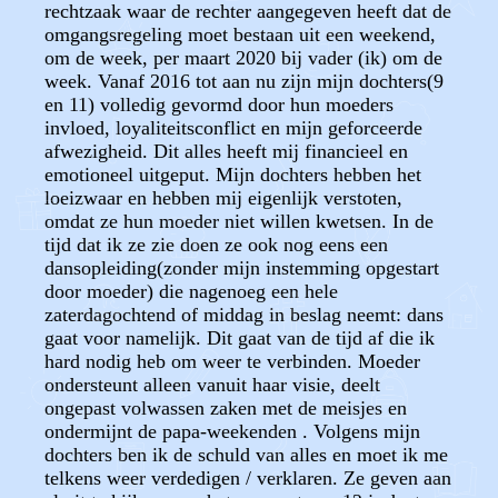
rechtzaak waar de rechter aangegeven heeft dat de
omgangsregeling moet bestaan uit een weekend,
om de week, per maart 2020 bij vader (ik) om de
week. Vanaf 2016 tot aan nu zijn mijn dochters(9
en 11) volledig gevormd door hun moeders
invloed, loyaliteitsconflict en mijn geforceerde
afwezigheid. Dit alles heeft mij financieel en
emotioneel uitgeput. Mijn dochters hebben het
loeizwaar en hebben mij eigenlijk verstoten,
omdat ze hun moeder niet willen kwetsen. In de
tijd dat ik ze zie doen ze ook nog eens een
dansopleiding(zonder mijn instemming opgestart
door moeder) die nagenoeg een hele
zaterdagochtend of middag in beslag neemt: dans
gaat voor namelijk. Dit gaat van de tijd af die ik
hard nodig heb om weer te verbinden. Moeder
ondersteunt alleen vanuit haar visie, deelt
ongepast volwassen zaken met de meisjes en
ondermijnt de papa-weekenden . Volgens mijn
dochters ben ik de schuld van alles en moet ik me
telkens weer verdedigen / verklaren. Ze geven aan