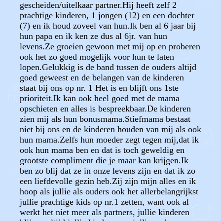
gescheiden/uitelkaar partner.Hij heeft zelf 2
prachtige kinderen, 1 jongen (12) en een dochter
(7) en ik houd zoveel van hun.Ik ben al 6 jaar bij
hun papa en ik ken ze dus al 6jr. van hun
levens.Ze groeien gewoon met mij op en proberen
ook het zo goed mogelijk voor hun te laten
lopen.Gelukkig is de band tussen de ouders altijd
goed geweest en de belangen van de kinderen
staat bij ons op nr. 1 Het is en blijft ons 1ste
prioriteit.Ik kan ook heel goed met de mama
opschieten en alles is bespreekbaar.De kinderen
zien mij als hun bonusmama.Stiefmama bestaat
niet bij ons en de kinderen houden van mij als ook
hun mama.Zelfs hun moeder zegt tegen mij,dat ik
ook hun mama ben en dat is toch geweldig en
grootste compliment die je maar kan krijgen.Ik
ben zo blij dat ze in onze levens zijn en dat ik zo
een liefdevolle gezin heb.Zij zijn mijn alles en ik
hoop als jullie als ouders ook het allerbelangrijkst
jullie prachtige kids op nr.1 zetten, want ook al
werkt het niet meer als partners, jullie kinderen