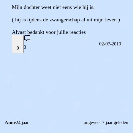
Mijn dochter weet niet eens wie hij is.
( hij is tijdens de zwangerschap al uit mijn leven )
Alvast bedankt voor jullie reacties
02-07-2019
3
0
STEL JE EIGEN VRAAG
OF
REAGEER OP DIT BERICHT
REACTIES (
3
)
Anne
24 jaar
ongeveer 7 jaar geleden