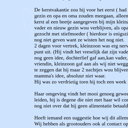
De kerstvakantie zou hij voor het eerst ( h
gezin en opa en oma zouden meegaan, alleen
kerst al een beetje aangegeven bij mijn klein
vader en nieuw gezin wou verblijven, als opa 
gezocht met stiefmoeder ( hierdoor is enigsz
nog niet geven want ze wisten het nog niet.
2 dagen voor vertrek, kleinzoon was erg nerv
punt uit. (Hij vindt het vreselijk dat zijn 
nog geen idee, dochterlief gaf aan,kan vader,
vriendin, kleinzoon gaf aan als wij niet wegg
te zeggen dat hij maar 2 nachtjes wou blijve
mamma's idee, absoluut niet waar.
Hij was zo verdrietig toen hij toch een week 
Haar omgeving vindt het mooi genoeg geweest,
leiden, hij is degene die niet met haar wil
nog niet over dat hij geen alimentatie betaal
Heeft iemand een suggestie hoe wij dit allem
Wij hebben als grootouders ook al contact o