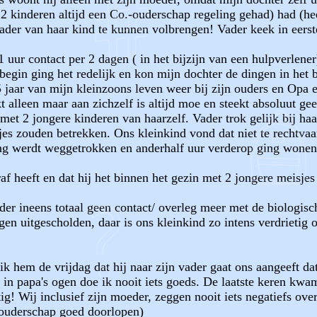
2 kinderen altijd een Co.-ouderschap regeling gehad) had (hee
der van haar kind te kunnen volbrengen! Vader keek in eerst
uur contact per 2 dagen ( in het bijzijn van een hulpverlener
begin ging het redelijk en kon mijn dochter de dingen in het
 jaar van mijn kleinzoons leven weer bij zijn ouders en Op
t alleen maar aan zichzelf is altijd moe en steekt absoluut ge
met 2 jongere kinderen van haarzelf. Vader trok gelijk bij haar
es zouden betrekken. Ons kleinkind vond dat niet te rechtvaard
ing werdt weggetrokken en anderhalf uur verderop ging wonen
af heeft en dat hij het binnen het gezin met 2 jongere meisjes 
der ineens totaal geen contact/ overleg meer met de biologisch
en uitgescholden, daar is ons kleinkind zo intens verdrietig 
 hem de vrijdag dat hij naar zijn vader gaat ons aangeeft dat h
k in papa's ogen doe ik nooit iets goeds. De laatste keren kwam
tig! Wij inclusief zijn moeder, zeggen nooit iets negatiefs ove
- ouderschap goed doorlopen)