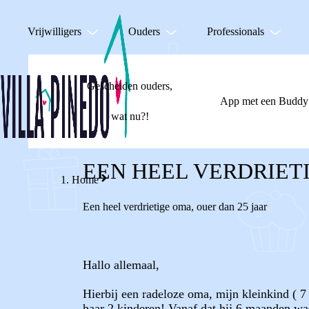
Vrijwilligers
Ouders
Professionals
Gescheiden ouders,
App met een Buddy
wat nu?!
EEN HEEL VERDRIET
Home
Een heel verdrietige oma
,
ouer dan 25 jaar
Hallo allemaal,
Hierbij een radeloze oma, mijn kleinkind ( 7 
haar 2 kinderen! Vanaf dat hij 6 maanden was