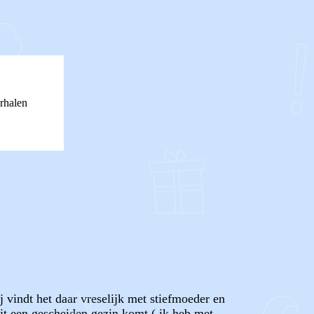
rhalen
j vindt het daar vreselijk met stiefmoeder en
it een gescheiden gezin komt ( ik heb met