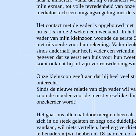
mijn exman, tot volle tevredenheid van onze 
mediator toch een omgangsregeling met de va
Het contact met de vader is opgebouwd met 1 
nu is 1 x in de 2 weken een weekend! In het 
vader van mijn kleinzoon woonde de eerste 5
niet uitvoerde voor hun rekening. Vader denk
sinds anderhalf jaar heeft vader een vriendin 
gegeven dat ze eerst een huis voor hun tweetj
komt ook dat hij uit zijn vertrouwde omgev
Onze kleinzoon geeft aan dat hij heel veel str
onterecht.
Sinds de nieuwe relatie van zijn vader wil va
zoon de moeder voor de meest vreselijke ding
onzekerder wordt!
Het gaat ons allemaal door merg en been als ik
zich in de steek gelaten en zegt ook duidelij
vandaan, wil niets vertellen, heel erg verdrie
te benaderen (wij hebben nl 18 jaar een co 