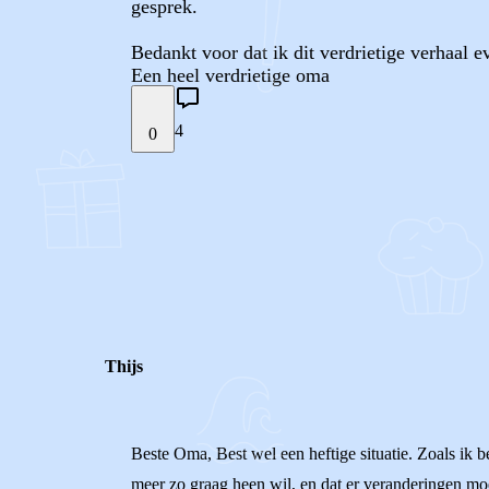
gesprek.
Bedankt voor dat ik dit verdrietige verhaal e
Een heel verdrietige oma
4
0
STEL JE EIGEN VRAAG
REACTIES (
4
)
Thijs
Beste Oma, Best wel een heftige situatie. Zoals ik b
meer zo graag heen wil, en dat er veranderingen mo