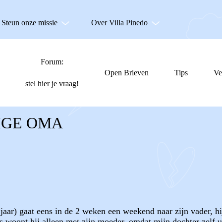
Steun onze missie
Over Villa Pinedo
Forum:
Open Brieven
Tips
Ve
stel hier je vraag!
IGE OMA
jaar) gaat eens in de 2 weken een weekend naar zijn vader, hi
 woont hij alleen met zijn moeder, omdat mijn dochter zelf u