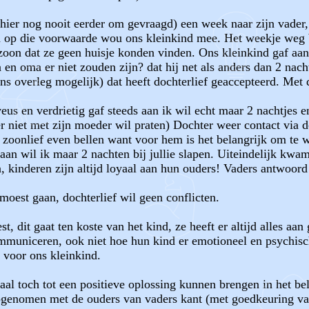
ad hier nog nooit eerder om gevraagd) een week naar zijn vad
 op die voorwaarde wou ons kleinkind mee. Het weekje weg b
zoon dat ze geen huisje konden vinden. Ons kleinkind gaf aan b
en oma er niet zouden zijn? dat hij net als anders dan 2 nach
ins overleg mogelijk) dat heeft dochterlief geaccepteerd. Met
eus en verdrietig gaf steeds aan ik wil echt maar 2 nachtjes e
vader niet met zijn moeder wil praten) Dochter weer contact v
 zoonlief even bellen want voor hem is het belangrijk om te w
aan wil ik maar 2 nachten bij jullie slapen. Uiteindelijk kwam
n, kinderen zijn altijd loyaal aan hun ouders! Vaders antwoor
moest gaan, dochterlief wil geen conflicten.
 dit gaat ten koste van het kind, ze heeft er altijd alles aa
 communiceren, ook niet hoe hun kind er emotioneel en psychi
d voor ons kleinkind.
aal toch tot een positieve oplossing kunnen brengen in het be
pgenomen met de ouders van vaders kant (met goedkeuring van 