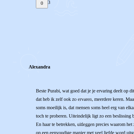
3
0
STEL JE EIGEN VRAAG
REACTIES (
3
)
Alexandra
Beste Purabi, wat goed dat je je ervaring deelt op di
dat heb ik zelf ook zo ervaren, meerdere keren. Maar 
soms moeilijk is, dat mensen soms heel erg van elk
toch te proberen. Uiteindelijk ligt zo een beslissing
En haar te betrekken, uitleggen precies waarom het 
op een eenvoudige manier met veel liefde word uitge