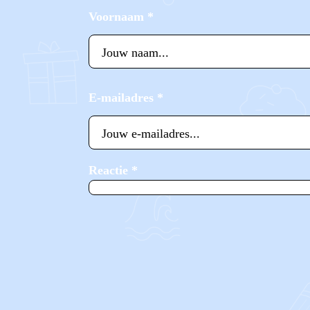
Voornaam
*
E-mailadres
*
Reactie
*