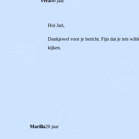
Vera
46 jaar
Hoi Jari,
Dankjewel voor je bericht. Fijn dat je iets wil
kijken.
1
0
Reageer
Marilla
26 jaar