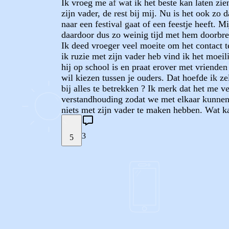
Ik vroeg me af wat ik het beste kan laten zi
zijn vader, de rest bij mij. Nu is het ook z
naar een festival gaat of een feestje heeft. M
daardoor dus zo weinig tijd met hem doorbre
Ik deed vroeger veel moeite om het contact t
ik ruzie met zijn vader heb vind ik het moeil
hij op school is en praat erover met vrienden 
wil kiezen tussen je ouders. Dat hoefde ik zel
bij alles te betrekken ? Ik merk dat het me v
verstandhouding zodat we met elkaar kunnen 
niets met zijn vader te maken hebben. Wat k
3
5
STEL JE EIGEN VRAAG
REACTIES (
3
)