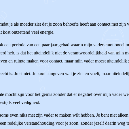
omdat je als moeder ziet dat je zoon behoefte heeft aan contact met zijn va
t kost ontzettend veel energie.
f ook een periode van een paar jaar gehad waarin mijn vader emotioneel
leerd heb, is dat het uiteindelijk niet de verantwoordelijkheid van mijn
en en ruimte maken voor contact, maar mijn vader moest uiteindelijk ze
recht is. Juist niet. Je kunt aangeven wat je ziet en voelt, maar uiteinde
uimte mocht zijn voor het gemis zonder dat er negatief over mijn vader
stijds veel veiligheid.
je soms even niks met zijn vader te maken wilt hebben. Je bent niet all
n een redelijke verstandhouding voor je zoon, zonder jezelf daarin weg te