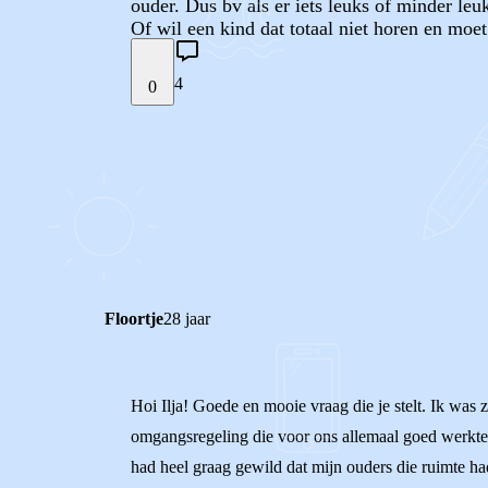
ouder. Dus bv als er iets leuks of minder leu
Of wil een kind dat totaal niet horen en moet 
4
0
STEL JE EIGEN VRAAG
REACTIES (
4
)
Floortje
28 jaar
Hoi Ilja! Goede en mooie vraag die je stelt. Ik was z
omgangsregeling die voor ons allemaal goed werkte. 
had heel graag gewild dat mijn ouders die ruimte had