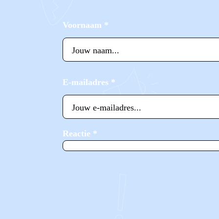
Voornaam
*
E-mailadres
*
Reactie
*