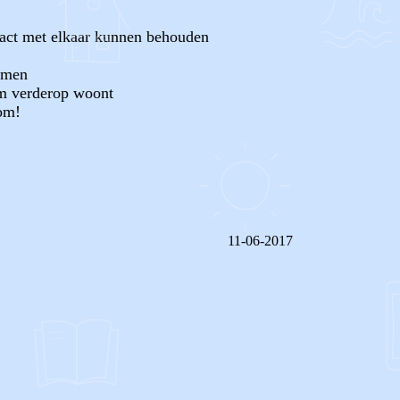
tact met elkaar kunnen behouden
gamen
km verderop woont
kom!
11-06-2017
REAGEER OP DIT BERICHT