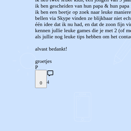
ik ben gescheiden van hun papa & hun papa i
ik ben een beetje op zoek naar leuke manie
bellen via Skype vinden ze blijkbaar niet ech
één idee dat ik nu had, en dat de zoon fijn 
kennen jullie leuke games die je met 2 (of 
als jullie nog leuke tips hebben om het con
alvast bedankt!
groetjes
P
4
0
STEL JE EIGEN VRAAG
REACTIES (
4
)