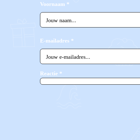
Voornaam
*
E-mailadres
*
Reactie
*