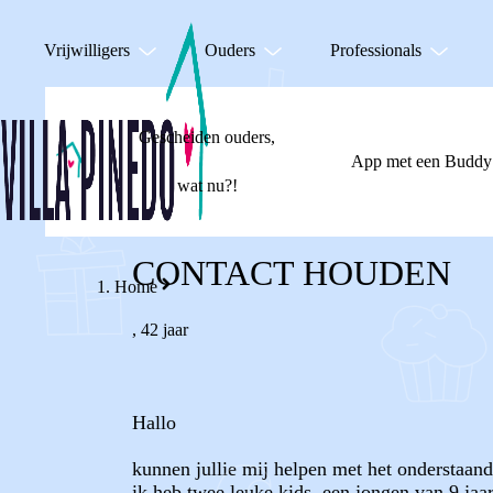
Vrijwilligers
Ouders
Professionals
Gescheiden ouders,
App met een Buddy
wat nu?!
CONTACT HOUDEN
Home
,
42 jaar
Hallo
kunnen jullie mij helpen met het onderstaand
ik heb twee leuke kids, een jongen van 9 jaar