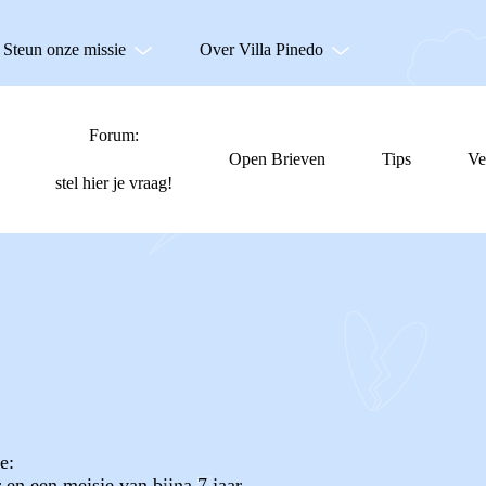
Steun onze missie
Over Villa Pinedo
Forum:
Open Brieven
Tips
Ve
stel hier je vraag!
e:
 en een meisje van bijna 7 jaar