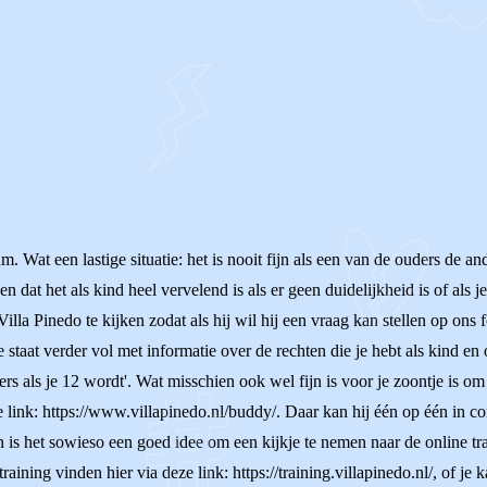
m. Wat een lastige situatie: het is nooit fijn als een van de ouders de an
 dat het als kind heel vervelend is als er geen duidelijkheid is of als j
illa Pinedo te kijken zodat als hij wil hij een vraag kan stellen op on
te staat verder vol met informatie over de rechten die je hebt als kind 
ders als je 12 wordt'. Wat misschien ook wel fijn is voor je zoontje is o
e link: https://www.villapinedo.nl/buddy/. Daar kan hij één op één in c
n is het sowieso een goed idee om een kijkje te nemen naar de online tr
training vinden hier via deze link: https://training.villapinedo.nl/, of j