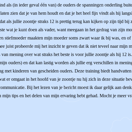
ind als (in ieder geval één van) de ouders de spanningen onderling buit
laten zien dat je van hem houdt en dat je het heel fijn vindt als hij lan
at als jullie zoontje straks 12 is prettig terug kan kijken op zijn tijd bi
ste wat je kunt doen als vader, want meegaan in het gedrag van zijn moe
en stiefmoeder maakten mijn moeder soms zwart waar ik bij was, en of d
e juist probeerde mij het inzicht te geven dat ik niet teveel naar mijn m
van mening over wat straks het beste is voor jullie zoontje als hij 12 is.
i mijn ouders) en dat kan lastig worden als jullie erg verschillen in men
 met kinderen van gescheiden ouders. Deze training biedt handvatten o
wat er omgaat in het hoofd van je zoontje nu hij zich in deze situatie be
ommunicatie. Bij het lezen van je bericht moest ik daar gelijk aan denk
 aan mijn tips en het delen van mijn ervaring hebt gehad. Mocht je meer 