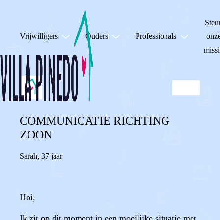
Steu
Vrijwilligers
Ouders
Professionals
onz
missi
COMMUNICATIE RICHTING
ZOON
Sarah
,
37 jaar
Hoi,
Ik zit op dit moment in een moeilijke situatie met