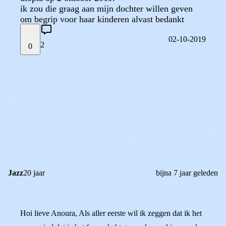
ik zou die graag aan mijn dochter willen geven
om begrip voor haar kinderen alvast bedankt
02-10-2019
2
0
STEL JE EIGEN VRAAG
OF
REAGEER OP DIT BERICHT
REACTIES (
2
)
Jazz
20 jaar
bijna 7 jaar geleden
Hoi lieve Anoura, Als aller eerste wil ik zeggen dat ik het