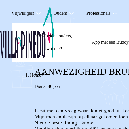
Vrijwilligers
Ouders
Professionals
Gescheiden ouders,
App met een Buddy
wat nu?!
AANWEZIGHEID BRU
Home
Diana
,
40 jaar
Ik zit met een vraag waar ik niet goed uit ko
Mijn man en ik zijn bij elkaar gekomen toen 
Niet de beste timing I know.
Om die reden word ik na vijf jaar nog steeds 