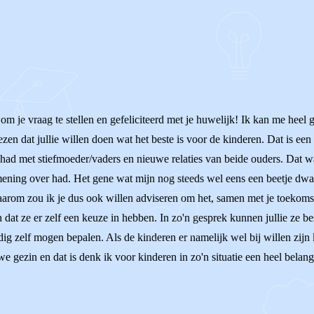
m je vraag te stellen en gefeliciteerd met je huwelijk! Ik kan me heel g
ezen dat jullie willen doen wat het beste is voor de kinderen. Dat is ee
ad met stiefmoeder/vaders en nieuwe relaties van beide ouders. Dat was
ing over had. Het gene wat mijn nog steeds wel eens een beetje dwars z
Daarom zou ik je dus ook willen adviseren om het, samen met je toekoms
 dat ze er zelf een keuze in hebben. In zo'n gesprek kunnen jullie ze bes
edig zelf mogen bepalen. Als de kinderen er namelijk wel bij willen zijn 
euwe gezin en dat is denk ik voor kinderen in zo'n situatie een heel belan