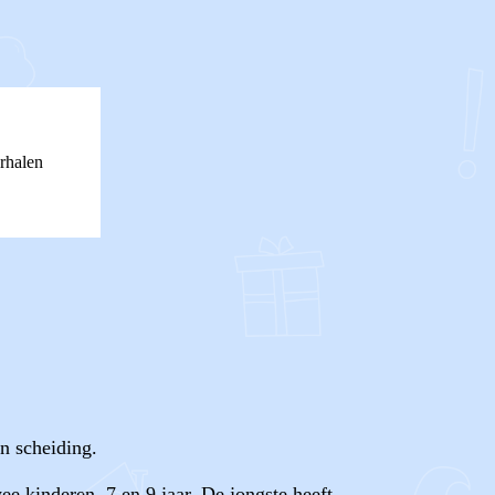
rhalen
n scheiding.
ee kinderen, 7 en 9 jaar. De jongste heeft