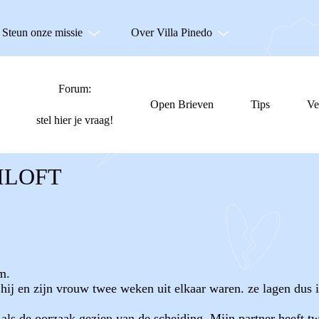
Steun onze missie
Over Villa Pinedo
Forum:
Open Brieven
Tips
Ve
stel hier je vraag!
ILOFT
m.
hij en zijn vrouw twee weken uit elkaar waren. ze lagen dus i
als de oorzaak gezien van de scheiding. Mijn partner heeft tw