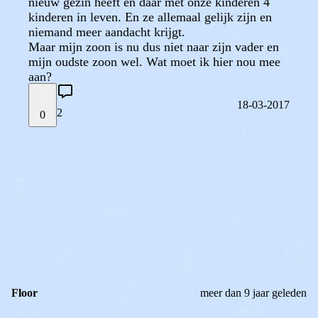
nieuw gezin heeft en daar met onze kinderen 4
kinderen in leven. En ze allemaal gelijk zijn en
niemand meer aandacht krijgt.
Maar mijn zoon is nu dus niet naar zijn vader en
mijn oudste zoon wel. Wat moet ik hier nou mee
aan?
18-03-2017
2
0
STEL JE EIGEN VRAAG
OF
REAGEER OP DIT BERICHT
REACTIES (
2
)
Floor
meer dan 9 jaar geleden