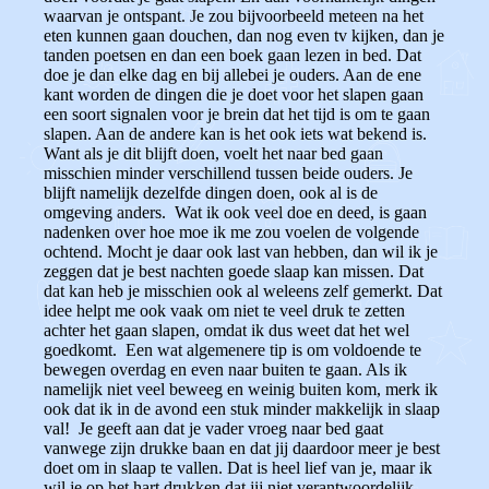
waarvan je ontspant. Je zou bijvoorbeeld meteen na het
eten kunnen gaan douchen, dan nog even tv kijken, dan je
tanden poetsen en dan een boek gaan lezen in bed. Dat
doe je dan elke dag en bij allebei je ouders. Aan de ene
kant worden de dingen die je doet voor het slapen gaan
een soort signalen voor je brein dat het tijd is om te gaan
slapen. Aan de andere kan is het ook iets wat bekend is.
Want als je dit blijft doen, voelt het naar bed gaan
misschien minder verschillend tussen beide ouders. Je
blijft namelijk dezelfde dingen doen, ook al is de
omgeving anders. Wat ik ook veel doe en deed, is gaan
nadenken over hoe moe ik me zou voelen de volgende
ochtend. Mocht je daar ook last van hebben, dan wil ik je
zeggen dat je best nachten goede slaap kan missen. Dat
dat kan heb je misschien ook al weleens zelf gemerkt. Dat
idee helpt me ook vaak om niet te veel druk te zetten
achter het gaan slapen, omdat ik dus weet dat het wel
goedkomt. Een wat algemenere tip is om voldoende te
bewegen overdag en even naar buiten te gaan. Als ik
namelijk niet veel beweeg en weinig buiten kom, merk ik
ook dat ik in de avond een stuk minder makkelijk in slaap
val! Je geeft aan dat je vader vroeg naar bed gaat
vanwege zijn drukke baan en dat jij daardoor meer je best
doet om in slaap te vallen. Dat is heel lief van je, maar ik
wil je op het hart drukken dat jij niet verantwoordelijk