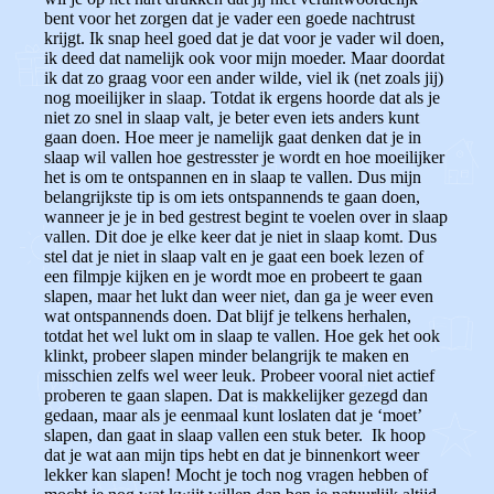
bent voor het zorgen dat je vader een goede nachtrust
krijgt. Ik snap heel goed dat je dat voor je vader wil doen,
ik deed dat namelijk ook voor mijn moeder. Maar doordat
ik dat zo graag voor een ander wilde, viel ik (net zoals jij)
nog moeilijker in slaap. Totdat ik ergens hoorde dat als je
niet zo snel in slaap valt, je beter even iets anders kunt
gaan doen. Hoe meer je namelijk gaat denken dat je in
slaap wil vallen hoe gestresster je wordt en hoe moeilijker
het is om te ontspannen en in slaap te vallen. Dus mijn
belangrijkste tip is om iets ontspannends te gaan doen,
wanneer je je in bed gestrest begint te voelen over in slaap
vallen. Dit doe je elke keer dat je niet in slaap komt. Dus
stel dat je niet in slaap valt en je gaat een boek lezen of
een filmpje kijken en je wordt moe en probeert te gaan
slapen, maar het lukt dan weer niet, dan ga je weer even
wat ontspannends doen. Dat blijf je telkens herhalen,
totdat het wel lukt om in slaap te vallen. Hoe gek het ook
klinkt, probeer slapen minder belangrijk te maken en
misschien zelfs wel weer leuk. Probeer vooral niet actief
proberen te gaan slapen. Dat is makkelijker gezegd dan
gedaan, maar als je eenmaal kunt loslaten dat je ‘moet’
slapen, dan gaat in slaap vallen een stuk beter. Ik hoop
dat je wat aan mijn tips hebt en dat je binnenkort weer
lekker kan slapen! Mocht je toch nog vragen hebben of