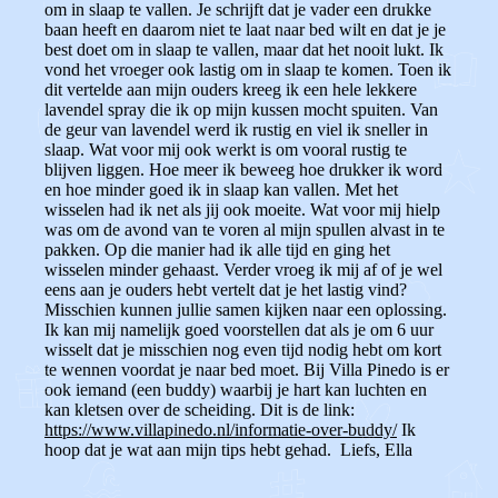
om in slaap te vallen. Je schrijft dat je vader een drukke
baan heeft en daarom niet te laat naar bed wilt en dat je je
best doet om in slaap te vallen, maar dat het nooit lukt.
Ik
vond het vroeger ook lastig om in slaap te komen. Toen ik
dit vertelde aan mijn ouders kreeg ik een hele lekkere
lavendel spray die ik op mijn kussen mocht spuiten. Van
de geur van lavendel werd ik rustig en viel ik sneller in
slaap. Wat voor mij ook werkt is om vooral rustig te
blijven liggen. Hoe meer ik beweeg hoe drukker ik word
en hoe minder goed ik in slaap kan vallen.
Met het
wisselen had ik net als jij ook moeite. Wat voor mij hielp
was om de avond van te voren al mijn spullen alvast in te
pakken. Op die manier had ik alle tijd en ging het
wisselen minder gehaast.
Verder vroeg ik mij af of je wel
eens aan je ouders hebt vertelt dat je het lastig vind?
Misschien kunnen jullie samen kijken naar een oplossing.
Ik kan mij namelijk goed voorstellen dat als je om 6 uur
wisselt dat je misschien nog even tijd nodig hebt om kort
te wennen voordat je naar bed moet. Bij Villa Pinedo is er
ook iemand (een buddy) waarbij je hart kan luchten en
kan kletsen over de scheiding. Dit is de link:
https://www.villapinedo.nl/informatie-over-buddy/
Ik
hoop dat je wat aan mijn tips hebt gehad.
Liefs, Ella