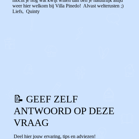
mocht je nog wat kwijt willen dan ben je natuurlijk altijd
weer hier welkom bij Villa Pinedo! Alvast welterusten ;)
Liefs, Quinty
0
0
Reageer
📝 GEEF ZELF
ANTWOORD OP DEZE
VRAAG
Deel hier jouw ervaring, tips en adviezen!