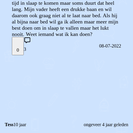
tijd in slaap te komen maar soms duurt dat heel
lang. Mijn vader heeft een drukke baan en wil
daarom ook graag niet al te laat naar bed. Als hij
al bijna naar bed wil ga ik alleen maar meer mijn
best doen om in slaap te vallen maar het lukt
nooit. Weet iemand wat ik kan doen?
08-07-2022
3
0
STEL JE EIGEN VRAAG
OF
REAGEER OP DIT BERICHT
REACTIES (
3
)
Tess
10 jaar
ongeveer 4 jaar geleden