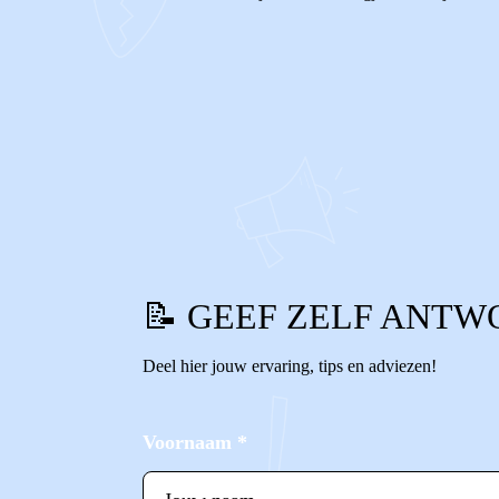
0
0
Reageer
📝 GEEF ZELF ANTW
Deel hier jouw ervaring, tips en adviezen!
Voornaam
*