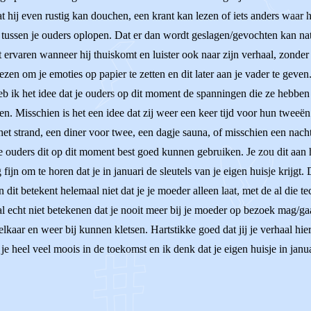
t hij even rustig kan douchen, een krant kan lezen of iets anders waar hi
n tussen je ouders oplopen. Dat er dan wordt geslagen/gevochten kan nat
t ervaren wanneer hij thuiskomt en luister ook naar zijn verhaal, zonder 
iezen om je emoties op papier te zetten en dit later aan je vader te ge
heb ik het idee dat je ouders op dit moment de spanningen die ze hebben
wen. Misschien is het een idee dat zij weer een keer tijd voor hun twe
het strand, een diner voor twee, een dagje sauna, of misschien een nach
je ouders dit op dit moment best goed kunnen gebruiken. Je zou dit aan 
ijn om te horen dat je in januari de sleutels van je eigen huisje krijgt. 
n dit betekent helemaal niet dat je je moeder alleen laat, met de al die
l echt niet betekenen dat je nooit meer bij je moeder op bezoek mag/gaa
 elkaar en weer bij kunnen kletsen. Hartstikke goed dat jij je verhaal h
 je heel veel moois in de toekomst en ik denk dat je eigen huisje in janua