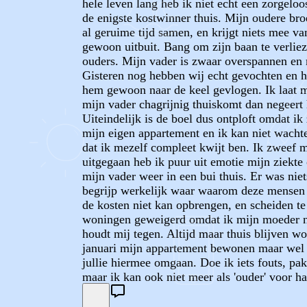
hele leven lang heb ik niet echt een zorgelo
de enigste kostwinner thuis. Mijn oudere broe
al geruime tijd samen, en krijgt niets mee v
gewoon uitbuit. Bang om zijn baan te verliez
ouders. Mijn vader is zwaar overspannen en m
Gisteren nog hebben wij echt gevochten en he
hem gewoon naar de keel gevlogen. Ik laat mi
mijn vader chagrijnig thuiskomt dan negeert
Uiteindelijk is de boel dus ontploft omdat ik
mijn eigen appartement en ik kan niet wachte
dat ik mezelf compleet kwijt ben. Ik zweef m
uitgegaan heb ik puur uit emotie mijn ziekt
mijn vader weer in een bui thuis. Er was nie
begrijp werkelijk waar waarom deze mensen n
de kosten niet kan opbrengen, en scheiden te
woningen geweigerd omdat ik mijn moeder niet
houdt mij tegen. Altijd maar thuis blijven wo
januari mijn appartement bewonen maar wel me
jullie hiermee omgaan. Doe ik iets fouts, pak
maar ik kan ook niet meer als 'ouder' voor h