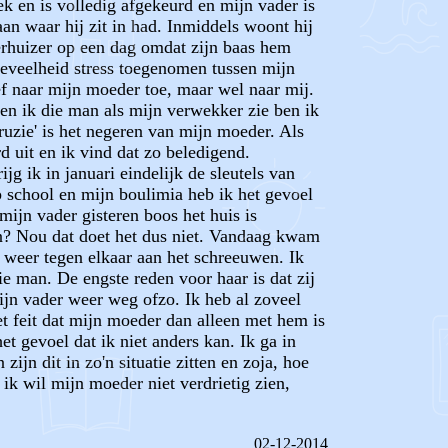
k en is volledig afgekeurd en mijn vader is
aan waar hij zit in had. Inmiddels woont hij
verhuizer op een dag omdat zijn baas hem
oeveelheid stress toegenomen tussen mijn
ef naar mijn moeder toe, maar wel naar mij.
en ik die man als mijn verwekker zie ben ik
uzie' is het negeren van mijn moeder. Als
 uit en ik vind dat zo beledigend.
jg ik in januari eindelijk de sleutels van
p school en mijn boulimia heb ik het gevoel
ijn vader gisteren boos het huis is
en? Nou dat doet het dus niet. Vandaag kwam
 weer tegen elkaar aan het schreeuwen. Ik
 man. De engste reden voor haar is dat zij
ijn vader weer weg ofzo. Ik heb al zoveel
et feit dat mijn moeder dan alleen met hem is
et gevoel dat ik niet anders kan. Ik ga in
n dit in zo'n situatie zitten en zoja, hoe
 ik wil mijn moeder niet verdrietig zien,
02-12-2014