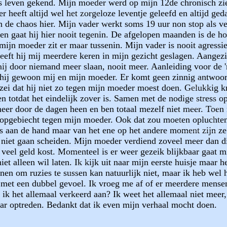
os leven gekend. Mijn moeder werd op mijn 12de chronisch zie
r heeft altijd wel het zorgeloze leventje geleefd en altijd ged
an de chaos hier. Mijn vader werkt soms 19 uur non stop als 
en gaat hij hier nooit tegenin. De afgelopen maanden is de h
ijn moeder zit er maar tussenin. Mijn vader is nooit agressi
eft hij mij meerdere keren in mijn gezicht geslagen. Aangezi
j door niemand meer slaan, nooit meer. Aanleiding voor de 'r
 hij gewoon mij en mijn moeder. Er komt geen zinnig antwoord
 zei dat hij niet zo tegen mijn moeder moest doen. Gelukkig kri
n totdat het eindelijk zover is. Samen met de nodige stress o
eer door de dagen heen en ben totaal mezelf niet meer. Toen m
e opgebiecht tegen mijn moeder. Ook dat zou moeten oplucht
ts aan de hand maar van het ene op het andere moment zijn ze
iet gaan scheiden. Mijn moeder verdiend zoveel meer dan die
 veel geld kost. Momenteel is er weer gezeik blijkbaar gaat m
 alleen wil laten. Ik kijk uit naar mijn eerste huisje maar h
nen om ruzies te sussen kan natuurlijk niet, maar ik heb wel h
t een dubbel gevoel. Ik vroeg me af of er meerdere mensen zij
 ik het allemaal verkeerd aan? Ik weet het allemaal niet meer,
aar optreden. Bedankt dat ik even mijn verhaal mocht doen.