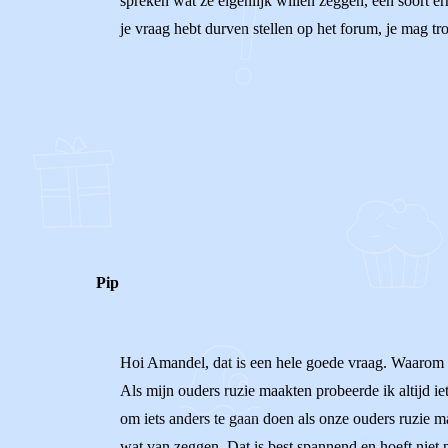
spreken wat ze eigenlijk willen zeggen, een soort err
je vraag hebt durven stellen op het forum, je mag trot
0
0
Reageer
Pip
Hoi Amandel, dat is een hele goede vraag. Waarom doe
Als mijn ouders ruzie maakten probeerde ik altijd iet
om iets anders te gaan doen als onze ouders ruzie m
wat van zeggen. Dat is best spannend en hoeft niet p