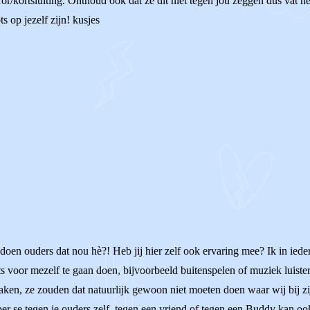
or/kortsluiting. Onthoud ook dat ze dit niet tegen jou zeggen dus vat he
s op jezelf zijn! kusjes
n ouders dat nou hè?! Heb jij hier zelf ook ervaring mee? Ik in ieder g
s voor mezelf te gaan doen, bijvoorbeeld buitenspelen of muziek luistere
aken, ze zouden dat natuurlijk gewoon niet moeten doen waar wij bij zij
er se tegen je ouders zelf, tegen een vriend of tegen een Buddy kan ook 