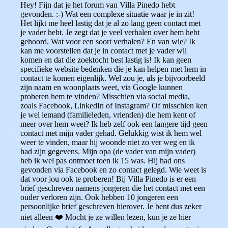
Hey! Fijn dat je het forum van Villa Pinedo hebt
gevonden. :-) Wat een complexe situatie waar je in zit!
Het lijkt me heel lastig dat je al zo lang geen contact met
je vader hebt. Je zegt dat je veel verhalen over hem hebt
gehoord. Wat voor een soort verhalen? En van wie? Ik
kan me voorstellen dat je in contact met je vader wil
komen en dat die zoektocht best lastig is! Ik kan geen
specifieke website bedenken die je kan helpen met hem in
contact te komen eigenlijk. Wel zou je, als je bijvoorbeeld
zijn naam en woonplaats weet, via Google kunnen
proberen hem te vinden? Misschien via social media,
zoals Facebook, LinkedIn of Instagram? Of misschien ken
je wel iemand (familieleden, vrienden) die hem kent of
meer over hem weet? Ik heb zelf ook een langere tijd geen
contact met mijn vader gehad. Gelukkig wist ik hem wel
weer te vinden, maar hij woonde niet zo ver weg en ik
had zijn gegevens. Mijn opa (de vader van mijn vader)
heb ik wel pas ontmoet toen ik 15 was. Hij had ons
gevonden via Facebook en zo contact gelegd. Wie weet is
dat voor jou ook te proberen! Bij Villa Pinedo is er een
brief geschreven namens jongeren die het contact met een
ouder verloren zijn. Ook hebben 10 jongeren een
persoonlijke brief geschreven hierover. Je bent dus zeker
niet alleen ❤️ Mocht je ze willen lezen, kun je ze hier