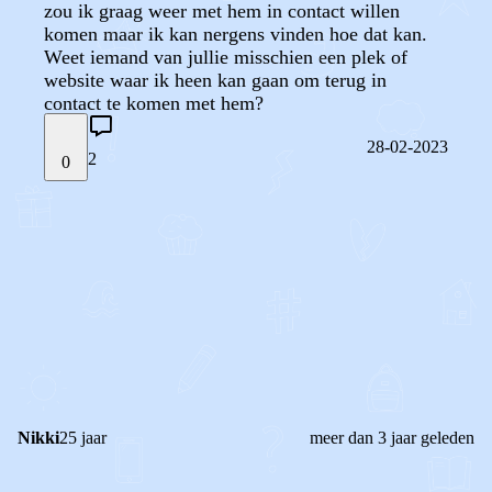
zou ik graag weer met hem in contact willen
komen maar ik kan nergens vinden hoe dat kan.
Weet iemand van jullie misschien een plek of
website waar ik heen kan gaan om terug in
contact te komen met hem?
28-02-2023
2
0
STEL JE EIGEN VRAAG
OF
REAGEER OP DIT BERICHT
REACTIES (
2
)
Nikki
25 jaar
meer dan 3 jaar geleden