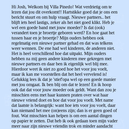
Hi Josh, Welkom bij Villa Pinedo! Wat verdrietig om te
lezen dat jou dit overkomt!! Hartstikke goed dat je ons een
bericht stuurt en om hulp vraagt. Nieuwe partners.. het
blijft iets heel lastigs, zeker als het niet goed klikt. Heb je
wel een goede band met jouw moeder? Is dat (ook)
verandert toen je broertje geboren werd? En hoe gaat het
tussen haar en je broertje? Mijn ouders hebben ook
regelmatig een nieuwe partner gehad en dat was telkens
weer wennen. De ene had wel kinderen, de anderen niet.
Het is heel verschillend hoe dat uitpakt. Mijn ouders
hebben na mij geen andere kinderen mee gekregen met
nieuwe partners en daar ben ik eigenlijk wel blij mee.
Hierdoor weet ik niet zo goed hoe het voor jou voelt,
maar ik kan me voorstellen dat het heel vervelend is!
Gelukkig lees ik dat je 'stief'opa wel op een goede manier
met jou omgaat. Ik ben blij om dat te lezen! En ik hoop
ook dat dat voor jouw moeder ook geldt. Want dan zou je
misschien eens met haar kunnen praten over wat haar
nieuwe vriend doet en hoe dat voor jou voelt. Met name
dat laatste is belangrijk: want hoe iets voor jou voelt, daar
kan niemand het mee (on)eens zijn; dan is er geen goed of
fout. Wat misschien kan helpen is om een aantal dingen
op papier te zetten. Dat heb ik ook gedaan toen mijn vader
meer naar zijn nieuwe vriendin trok en minder aandacht