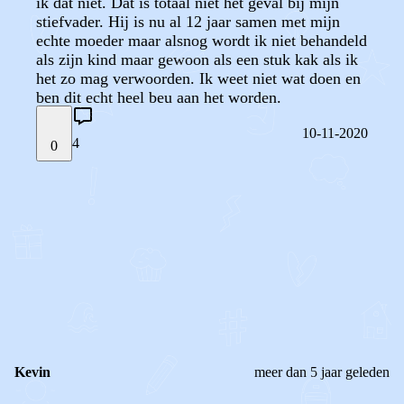
ik dat niet. Dat is totaal niet het geval bij mijn
stiefvader. Hij is nu al 12 jaar samen met mijn
echte moeder maar alsnog wordt ik niet behandeld
als zijn kind maar gewoon als een stuk kak als ik
het zo mag verwoorden. Ik weet niet wat doen en
ben dit echt heel beu aan het worden.
10-11-2020
4
0
STEL JE EIGEN VRAAG
OF
REAGEER OP DIT BERICHT
REACTIES (
4
)
Kevin
meer dan 5 jaar geleden