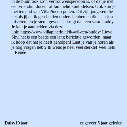
in de buurt ook zo’n vertrouwenspersoon is, of dat je met
een vriendin, docent of familielid kunt kletsen. Ook kun je
met iemand van VillaPinedo praten. Dit zijn jongeren die
net als jij en ik gescheiden ouders hebben en die naar jou
luisteren, en je steun geven. Je krijgt dan een vaste buddy.
Je kan je aanmelden via deze
link:
https://www.villapinedo.nl/ik-wil-een-buddy/
Lieve
Sky, het is een beetje een lang berichtje geworden, maar
ik hoop dat het je heeft geholpen! Laat je van je horen als
je nog vragen hebt?
Ik wens je heel veel sterkte!
Veel liefs
– Renée
0
0
Reageer
Daisy
19 jaar
ongeveer 5 jaar geleden