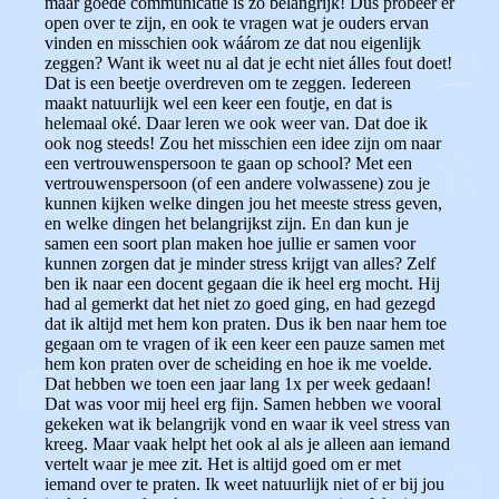
maar goede communicatie is zo belangrijk! Dus probeer er
open over te zijn, en ook te vragen wat je ouders ervan
vinden en misschien ook wáárom ze dat nou eigenlijk
zeggen? Want ik weet nu al dat je echt niet álles fout doet!
Dat is een beetje overdreven om te zeggen. Iedereen
maakt natuurlijk wel een keer een foutje, en dat is
helemaal oké. Daar leren we ook weer van. Dat doe ik
ook nog steeds!
Zou het misschien een idee zijn om naar
een vertrouwenspersoon te gaan op school? Met een
vertrouwenspersoon (of een andere volwassene) zou je
kunnen kijken welke dingen jou het meeste stress geven,
en welke dingen het belangrijkst zijn. En dan kun je
samen een soort plan maken hoe jullie er samen voor
kunnen zorgen dat je minder stress krijgt van alles?
Zelf
ben ik naar een docent gegaan die ik heel erg mocht. Hij
had al gemerkt dat het niet zo goed ging, en had gezegd
dat ik altijd met hem kon praten. Dus ik ben naar hem toe
gegaan om te vragen of ik een keer een pauze samen met
hem kon praten over de scheiding en hoe ik me voelde.
Dat hebben we toen een jaar lang 1x per week gedaan!
Dat was voor mij heel erg fijn. Samen hebben we vooral
gekeken wat ik belangrijk vond en waar ik veel stress van
kreeg. Maar vaak helpt het ook al als je alleen aan iemand
vertelt waar je mee zit.
Het is altijd goed om er met
iemand over te praten. Ik weet natuurlijk niet of er bij jou