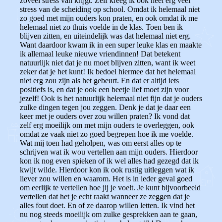
zoveel stress van krijgt.
Zelf kreeg ik ook heel erg veel
stress van de scheiding op school. Omdat ik helemaal niet
zo goed met mijn ouders kon praten, en ook omdat ik me
helemaal niet zo thuis voelde in de klas. Toen ben ik
blijven zitten, en uiteindelijk was dat helemaal niet erg.
Want daardoor kwam ik in een super leuke klas en maakte
ik allemaal leuke nieuwe vriendinnen! Dat betekent
natuurlijk niet dat je nu moet blijven zitten, want ik weet
zeker dat je het kunt! Ik bedoel hiermee dat het helemaal
niet erg zou zijn als het gebeurt. En dat er altijd iets
positiefs is, en dat je ook een beetje lief moet zijn voor
jezelf!
Ook is het natuurlijk helemaal niet fijn dat je ouders
zulke dingen tegen jou zeggen. Denk je dat je daar een
keer met je ouders over zou willen praten? Ik vond dat
zelf erg moeilijk om met mijn ouders te overleggen, ook
omdat ze vaak niet zo goed begrepen hoe ik me voelde.
Wat mij toen had geholpen, was om eerst alles op te
schrijven wat ik wou vertellen aan mijn ouders. Hierdoor
kon ik nog even spieken of ik wel alles had gezegd dat ik
kwijt wilde. Hierdoor kon ik ook rustig uitleggen wat ik
liever zou willen en waarom.
Het is in ieder geval goed
om eerlijk te vertellen hoe jij je voelt. Je kunt bijvoorbeeld
vertellen dat het je echt raakt wanneer ze zeggen dat je
alles fout doet. En of ze daarop willen letten. Ik vind het
nu nog steeds moeilijk om zulke gesprekken aan te gaan,