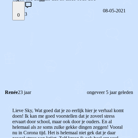
08-05-2021
3
0
STEL JE EIGEN VRAAG
OF
REAGEER OP DIT BERICHT
REACTIES (
3
)
Renée
23 jaar
ongeveer 5 jaar geleden
Lieve Sky,
Wat goed dat je zo eerlijk hier je verhaal komt
doen! Ik kan me goed voorstellen dat je zoveel stress
ervaart door school, maar ook door je ouders. En al
helemaal als ze soms zulke gekke dingen zeggen! Vooral
nu in Corona tijd. Het is helemaal niet gek dat je daar