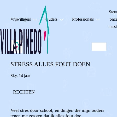
Steu
Vrijwilligers
Ouders
Professionals
onz
missi
STRESS ALLES FOUT DOEN
Sky
,
14 jaar
RECHTEN
Veel stres door school, en dingen die mijn ouders
tegen me zeggen dat ik alles fout doe