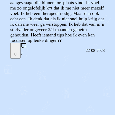
aangevraagd die binnenkort plaats vind. Ik voel
me zo ongelofelijk k*t dat ik me niet meer mezelf
voel. Ik heb een therapeut nodig. Maar dan ook
echt een. Ik denk dat als ik niet snel hulp krijg dat
ik dan me weer ga verstoppen. Ik heb dat van m’n
stiefvader ongeveer 3/4 maanden geheim
gehouden. Heeft iemand tips hoe ik even kan
focussen op leuke dingen??
22-08-2023
3
0
STEL JE EIGEN VRAAG
OF
REAGEER OP DIT BERICHT
REACTIES (
3
)