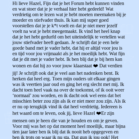
Hi lieve Hazel, Fijn dat je het Forum hebt kunnen vinden
en wat stoer dat je je verhaal hier hebt gedeeld! Wat
verdrietig om te lezen wat je hebt moeten meemaken bij je
moeder en stiefvader thuis. Ik kan mij super goed
voorstellen dat je je k*t voelt en dat je niet meer jezelf
voelt na wat je hebt meegemaakt. Ik vind het heel knap
dat je het hebt gedurfd om het uiteindelijk te vertellen wat
jouw stiefvader heeft gedaan. Je schrijft dat je een hele
goede band met je vader hebt, dat hij er altijd voor jou is
en tijd voor jou vrijmaakt als je het moeilijk hebt. Wat fijn
dat je dit met je vader hebt. Ik ben blij dat je bij hem kan
wonen en dat hij zo voor jouw klaarstaat
❤️️
Dat verdien
jij! Je schrijft ook dat je veel aan het nadenken bent. Ik
herken dat heel erg. Toen mijn ouders uit elkaar gingen
was ik veertien jaar oud en ging het erg slecht met mij. Ik
dacht toen heel vaak na over de toekomst, of ik ooit weer
‘normaal’ zou worden, en ik dacht ook wel eens dat het
misschien beter zou zijn als ik er niet meer zou zijn. Als ik
er nu op terugkijk vind ik dat heel verdrietig. Iedereen is
het waard om te leven, ook jij, lieve Hazel
❤️️
Er zijn
mensen om je heen die van je houden en om je geven.
Voor mij was het op dat moment heel moeilijk, maar bijna
tien jaar later ben ik blij dat ik nooit heb opgegeven en
ben ik trots op waar ik nu sta. Dat gun ik jou ook! Het