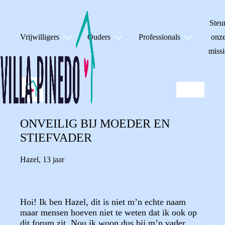
Steu
Vrijwilligers
Ouders
Professionals
onz
missi
ONVEILIG BIJ MOEDER EN
STIEFVADER
Hazel
,
13 jaar
Hoi! Ik ben Hazel, dit is niet m’n echte naam
maar mensen hoeven niet te weten dat ik ook op
dit forum zit. Nou ik woon dus bij m’n vader