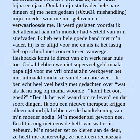
bijna een jaar. Omdat mijn stiefvader hele nare
dingen bij me heeft gedaan (s€xu€l€ mishandling)
mijn moeder wou me niet geloven en
verwaarloosde me. Ik werd geslagen voordat ik
het allemaal aan m’n moeder had verteld van m’n
stiefvader. Ik heb een hele goede band met m’n
vader, hij is er altijd voor me en als ik het lastig
heb op school met concentreren vanwege
flashbacks komt ie direct van z’n werk naar huis
toe. Ookal hebben we niet superveel geld maakt
papa tijd voor me vrij omdat zijn werkgever het
niet uitmaakt omdat ze van de situatie weet. Ik
ben echt heel veel bezig met gedachten over “wat
als ik nu nog bij mama woonde” “komt het ooit
goed?” “Ben ik het wel waard om te leven” en dat
soort dingen. Ik zou een nieuwe therapeut krijgen
alleen natuurlijk hebben ze de handtekening van
m’n moeder nodig. M’n moeder zei gewoon nee.
En dit is nog niet eens de helft van wat er is
gebeurd. M’n moeder zet zo kleren aan de deur,
ze heeft me achtervolgt, ze heeft een rechtszaak