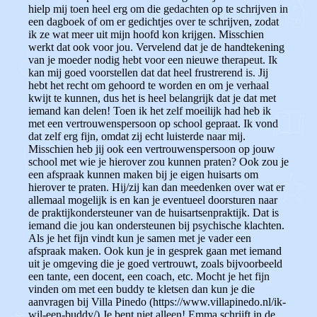
hielp mij toen heel erg om die gedachten op te schrijven in
een dagboek of om er gedichtjes over te schrijven, zodat
ik ze wat meer uit mijn hoofd kon krijgen. Misschien
werkt dat ook voor jou. Vervelend dat je de handtekening
van je moeder nodig hebt voor een nieuwe therapeut. Ik
kan mij goed voorstellen dat dat heel frustrerend is. Jij
hebt het recht om gehoord te worden en om je verhaal
kwijt te kunnen, dus het is heel belangrijk dat je dat met
iemand kan delen! Toen ik het zelf moeilijk had heb ik
met een vertrouwenspersoon op school gepraat. Ik vond
dat zelf erg fijn, omdat zij echt luisterde naar mij.
Misschien heb jij ook een vertrouwenspersoon op jouw
school met wie je hierover zou kunnen praten? Ook zou je
een afspraak kunnen maken bij je eigen huisarts om
hierover te praten. Hij/zij kan dan meedenken over wat er
allemaal mogelijk is en kan je eventueel doorsturen naar
de praktijkondersteuner van de huisartsenpraktijk. Dat is
iemand die jou kan ondersteunen bij psychische klachten.
Als je het fijn vindt kun je samen met je vader een
afspraak maken. Ook kun je in gesprek gaan met iemand
uit je omgeving die je goed vertrouwt, zoals bijvoorbeeld
een tante, een docent, een coach, etc. Mocht je het fijn
vinden om met een buddy te kletsen dan kun je die
aanvragen bij Villa Pinedo (https://www.villapinedo.nl/ik-
wil-een-buddy/) Je bent niet alleen! Emma schrijft in de