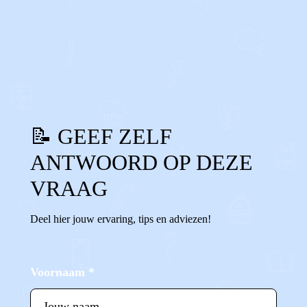
0
0
Reageer
📝 GEEF ZELF
ANTWOORD OP DEZE
VRAAG
Deel hier jouw ervaring, tips en adviezen!
Voornaam
*