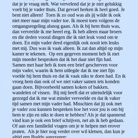
dat je je vraag stelt. Wat vervelend dat je je niet gelukkig
voelt bij je vader thuis. Dat gevoel herken ik heel goed. Je
bent niet alleen! Toen ik zo oud was als jij wilde ik ook
niet meer naar mijn vader toe. Ik moest toen volgens de
omgangsregeling alsnog gaan. Als ik bij hem thuis was,
dan verveelde ik me heeel erg. Ik heb alleen maar broers
en die deden vooral dingen die ik niet leuk vond om te
doen. En mijn vader deed eigenlijk ook nooit iets leuks
met mij. Dus was ik vaak alleen. Ik zat dan altijd op mijn
kamer te tekenen. Op een gegeven moment heb ik met
mijn moeder besproken dat ik het daar niet fijn had.
Samen met haar heb ik toen een brief geschreven voor
mijn vader, waarin ik hem uitlegde dat ik me niet fijn
voelde bij hem thuis en dat ik vaak niks te doen had. En ik
vroeg hem dan ook of we niet vaker samen iets konden
gaan doen. Bijvoorbeeld samen koken of bakken,
wandelen of vissen. Bij mij heeft dat er uiteindelijk voor
gezorgd dat ik me wat minder verveelde en dat ik vaker
tijd samen met mijn vader had. Misschien dat jij ook met
je vader zou kunnen bespreken hoe het voor jou is om bij
hem te zijn en niks te doen te hebben? Als je dat spannend
vind kun je ook een brief schrijven, net als ik heb gedaan.
Of aan een familielid vragen om je te helpen met erover
praten. Als je hier nog verder over wil kletsen, dan kun je
altijd een Buddy aanvragen: