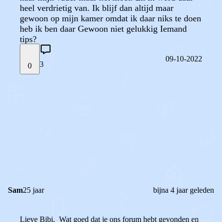
heel verdrietig van. Ik blijf dan altijd maar
gewoon op mijn kamer omdat ik daar niks te doen
heb ik ben daar Gewoon niet gelukkig Iemand
tips?
09-10-2022
3
0
STEL JE EIGEN VRAAG
OF
REAGEER OP DIT BERICHT
REACTIES (
3
)
Sam
25 jaar
bijna 4 jaar geleden
Lieve Bibi, Wat goed dat je ons forum hebt gevonden en