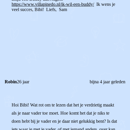
https://www.villapinedo.nl/ik-wil-een-buddy/
Ik wens je
veel succes, Bibi! Liefs, Sam
0
0
Reageer
Robin
26 jaar
bijna 4 jaar geleden
Hoi Bibi! Wat rot om te lezen dat het je verdrietig maakt
als je naar vader toe moet. Hoe komt het dat je niks te
doen hebt bij je vader en je daar niet gelukkig bent? Is dat
iets waar je met je vader, of met iemand anders, over kan