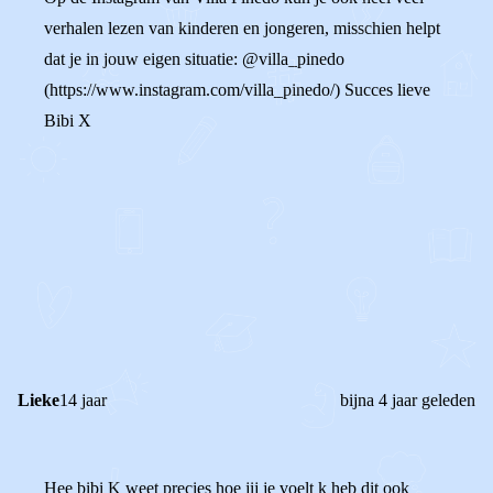
verhalen lezen van kinderen en jongeren, misschien helpt
dat je in jouw eigen situatie: @villa_pinedo
(https://www.instagram.com/villa_pinedo/) Succes lieve
Bibi X
0
0
Reageer
Lieke
14 jaar
bijna 4 jaar geleden
Hee bibi K weet precies hoe jij je voelt k heb dit ook