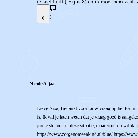
te snel huilt ( Hij is 8) en ik moet hem vaak
3
0
STEL JE EIGEN VRAAG
REACTIES (
3
)
Nicole
26 jaar
Lieve Nisa, Bedankt voor jouw vraag op het forum en w
is. Ik wil je laten weten dat je vraag goed is aange
jou te steunen in deze situatie, maar voor nu wil ik j
https://www.zorgenomeenkind.nl/blue/ https://www.ki