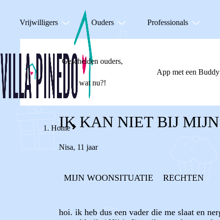
Vrijwilligers
Ouders
Professionals
Gescheiden ouders,
App met een Buddy
wat nu?!
IK KAN NIET BIJ MI
Home
Nisa
,
11 jaar
MIJN WOONSITUATIE
RECHTEN
hoi. ik heb dus een vader die me slaat en ne