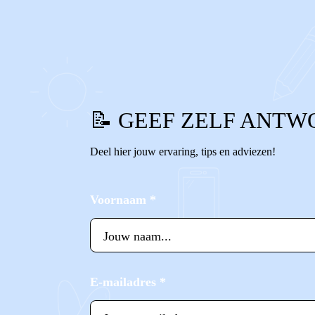
0
0
Reageer
📝 GEEF ZELF ANTW
Deel hier jouw ervaring, tips en adviezen!
Voornaam
*
E-mailadres
*