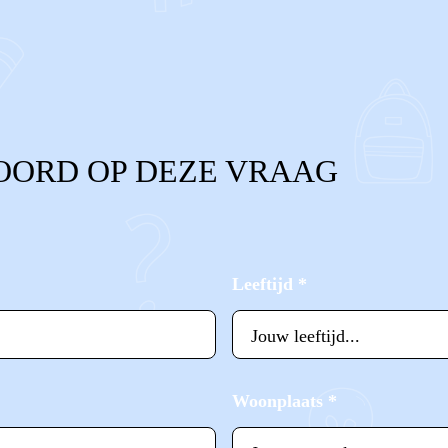
OORD OP DEZE VRAAG
Leeftijd
*
Woonplaats
*