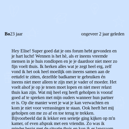
REACTIES (
6
)
Bo
23 jaar
ongeveer 2 jaar geleden
Hey Elise! Super goed dat je ons forum hebt gevonden en
je hart lucht! Wennen is het hè, als er ineens vreemde
mensen in je huis rondlopen en je je daardoor niet meer zo
fijn voelt thuis. Ik herken alles wat je zegt heel erg, zelf
vond ik het ook heel moeilijk om ineens samen aan de
eettafel te zitten, dezelfde badkamer te gebruiken én
ineens niet meer alleen te zijn met je vader of moeder. Het
voelt alsof je op je tenen moet lopen en niet meer relaxt
thuis kan zijn. Wat mij heel erg heeft geholpen is vooraf
goed af te spreken met mijn ouders wanneer hun partner
er is. Op die manier weet je wat je kan verwachten en
kom je niet voor verrassingen te staan. Ook heeft het mij
geholpen om me zo af en toe terug te trekken.
Bijvoorbeeld dat ik lekker een serietje ging kijken op m'n
kamer, of even afsprak met een vriendin. Zo was ik
minder bezig met de situatie thuis en kon ik er langzaam