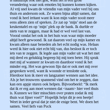
is natuurlijk ook niet gek, want het is een grote
verandering waar ook emoties bij kunnen komen kijken.
Al vrij snel kwam de vriendin van mijn vader veel bij ons
thuis en andersom ook. Ze waren bijna altijd samen, dat
vond ik heel irritant want ik kon mijn vader nooit meer
eens alleen zien of spreken. Ze zat op ‘mijn’ stoel aan de
keukentafel en op ‘mijn’ plek op de bank. Ik durfde er
niets van te zeggen, maar ik had er wel veel last van.
Vooral omdat het ook in het huis was waar mijn moeder
altijd heeft gewoond. Ik zat daarom veel op mijn kamer en
kwam alleen naar beneden als het echt nodig was. Helaas
werd ik hier ook niet echt blij van, dus besloot ik er toch
iets van te zeggen. Ik legde aan mijn vader uit wat het met
mij deed en gelukkig begreep hij mij toen beter. Hij sprak
met mij af wanneer ze kwam en daardoor vond ik het
minder erg. Het was gewoon fijn dat er ook met mij over
gesproken werd, want ik woonde er tenslotte ook.
Hierdoor kon ik meer en langzamer wennen aan het idee.
Als je het trouwens spannend vind om het te zeggen, dan
kan een appje sturen ook helpen. Bijvoorbeeld: “Ik merk
dat ik er erg aan moet wennen dat <naam> hier veel thuis
is. Kunnen we hier misschien over praten zodat ik mij
thuis wat fijner voel?” Hopelijk helpt dit je een beetje!
Weet in ieder geval dat je niet de enige bent. We doen het
samen. Veel liefs van Puck