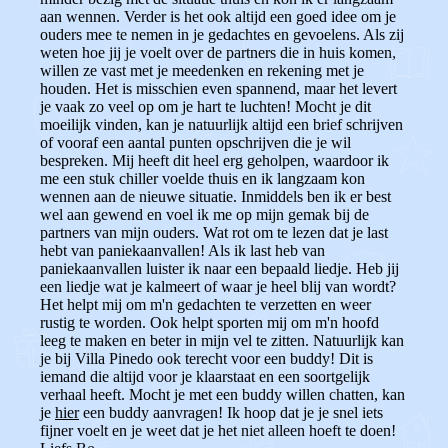
aan wennen. Verder is het ook altijd een goed idee om je
ouders mee te nemen in je gedachtes en gevoelens. Als zij
weten hoe jij je voelt over de partners die in huis komen,
willen ze vast met je meedenken en rekening met je
houden. Het is misschien even spannend, maar het levert
je vaak zo veel op om je hart te luchten! Mocht je dit
moeilijk vinden, kan je natuurlijk altijd een brief schrijven
of vooraf een aantal punten opschrijven die je wil
bespreken. Mij heeft dit heel erg geholpen, waardoor ik
me een stuk chiller voelde thuis en ik langzaam kon
wennen aan de nieuwe situatie. Inmiddels ben ik er best
wel aan gewend en voel ik me op mijn gemak bij de
partners van mijn ouders. Wat rot om te lezen dat je last
hebt van paniekaanvallen! Als ik last heb van
paniekaanvallen luister ik naar een bepaald liedje. Heb jij
een liedje wat je kalmeert of waar je heel blij van wordt?
Het helpt mij om m'n gedachten te verzetten en weer
rustig te worden. Ook helpt sporten mij om m'n hoofd
leeg te maken en beter in mijn vel te zitten. Natuurlijk kan
je bij Villa Pinedo ook terecht voor een buddy! Dit is
iemand die altijd voor je klaarstaat en een soortgelijk
verhaal heeft. Mocht je met een buddy willen chatten, kan
je
hier
een buddy aanvragen! Ik hoop dat je je snel iets
fijner voelt en je weet dat je het niet alleen hoeft te doen!