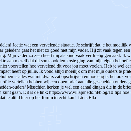
 delen! Jeetje wat een vervelende situatie.
Je schrijft dat je het moeilijk
aar geleden) gaat het niet zo goed met mijn vader. Hij zit vaak tegen e
terug. Mijn vader zo zien heeft mij als kind vaak verdrietig gemaakt. Ik w
rkte aan mezelf dat dit soms ook ten koste ging van mijn eigen behoefte
e niet voorstellen hoe vervelend dit voor jou moet voelen.
Heb je wel een
impact heeft op jullie.
Ik vond altijd moeilijk om met mijn ouders te prat
holpen is alles wat mij dwars zat opschrijven en hoe eng ik het ook vond 
ven of te vertellen hebben wij een open brief aan alle gescheiden ouders g
heiden-ouders/
Misschien herken je wel een aantal dingen die in de bri
n kunt gaan. Dit is de link: https://www.villapinedo.nl/blog/10-tips-ho
at je altijd hier op het forum terecht kan!
Liefs Ella