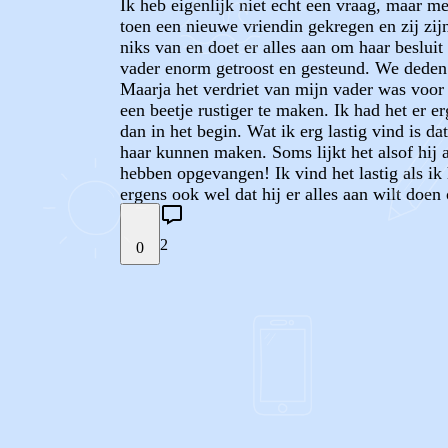
Ik heb eigenlijk niet echt een vraag, maar mee
toen een nieuwe vriendin gekregen en zij zij
niks van en doet er alles aan om haar beslui
vader enorm getroost en gesteund. We deden e
Maarja het verdriet van mijn vader was voor
een beetje rustiger te maken. Ik had het er e
dan in het begin. Wat ik erg lastig vind is d
haar kunnen maken. Soms lijkt het alsof hij a
hebben opgevangen! Ik vind het lastig als ik
ergens ook wel dat hij er alles aan wilt doen
2
0
STEL JE EIGEN VRAAG
REACTIES (
2
)