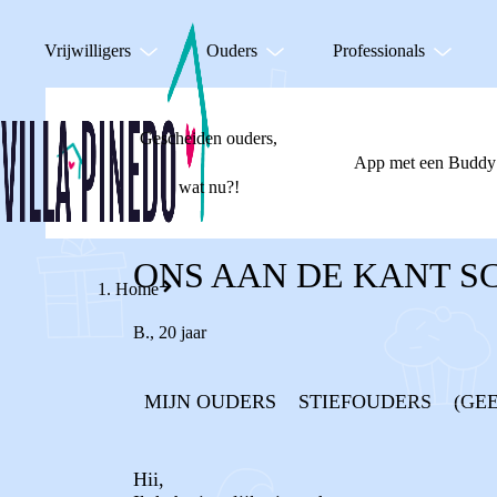
Vrijwilligers
Ouders
Professionals
Gescheiden ouders,
App met een Buddy
wat nu?!
ONS AAN DE KANT S
Home
B.
,
20 jaar
MIJN OUDERS
STIEFOUDERS
(GE
Hii,