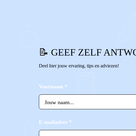
0
0
Reageer
📝 GEEF ZELF ANTW
Deel hier jouw ervaring, tips en adviezen!
Voornaam
*
E-mailadres
*