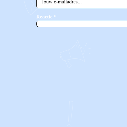
Reactie
*