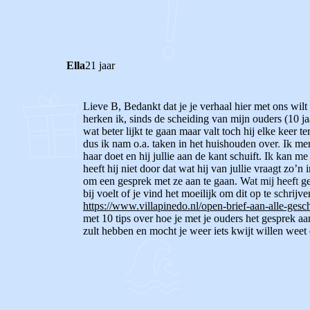
0
0
Reageer
Ella
21 jaar
Lieve B,
Bedankt dat je je verhaal hier met ons wilt
herken ik, sinds de scheiding van mijn ouders (10 j
wat beter lijkt te gaan maar valt toch hij elke keer 
dus ik nam o.a. taken in het huishouden over. Ik me
haar doet en hij jullie aan de kant schuift. Ik kan m
heeft hij niet door dat wat hij van jullie vraagt zo’n 
om een gesprek met ze aan te gaan.
Wat mij heeft ge
bij voelt of je vind het moeilijk om dit op te schrij
https://www.villapinedo.nl/open-brief-aan-alle-gesc
met 10 tips over hoe je met je ouders het gesprek aa
zult hebben en mocht je weer iets kwijt willen weet d