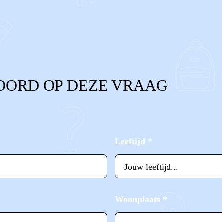
OORD OP DEZE VRAAG
Leeftijd
*
Woonplaats
*