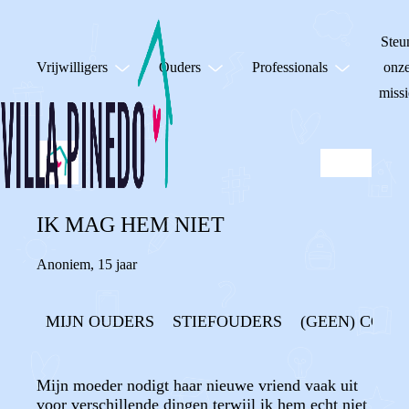
Steu
Vrijwilligers
Ouders
Professionals
onz
missi
IK MAG HEM NIET
Anoniem
,
15 jaar
MIJN OUDERS
STIEFOUDERS
(GEEN) CONT
Mijn moeder nodigt haar nieuwe vriend vaak uit
voor verschillende dingen terwijl ik hem echt niet