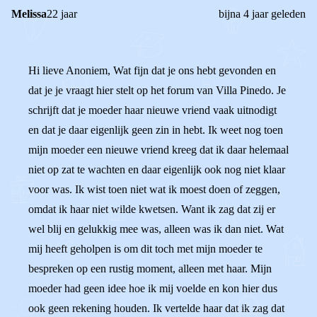
Melissa
22 jaar
bijna 4 jaar geleden
Hi lieve Anoniem, Wat fijn dat je ons hebt gevonden en
dat je je vraagt hier stelt op het forum van Villa Pinedo. Je
schrijft dat je moeder haar nieuwe vriend vaak uitnodigt
en dat je daar eigenlijk geen zin in hebt. Ik weet nog toen
mijn moeder een nieuwe vriend kreeg dat ik daar helemaal
niet op zat te wachten en daar eigenlijk ook nog niet klaar
voor was. Ik wist toen niet wat ik moest doen of zeggen,
omdat ik haar niet wilde kwetsen. Want ik zag dat zij er
wel blij en gelukkig mee was, alleen was ik dan niet. Wat
mij heeft geholpen is om dit toch met mijn moeder te
bespreken op een rustig moment, alleen met haar. Mijn
moeder had geen idee hoe ik mij voelde en kon hier dus
ook geen rekening houden. Ik vertelde haar dat ik zag dat