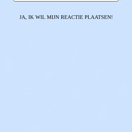
JA, IK WIL MIJN REACTIE PLAATSEN!