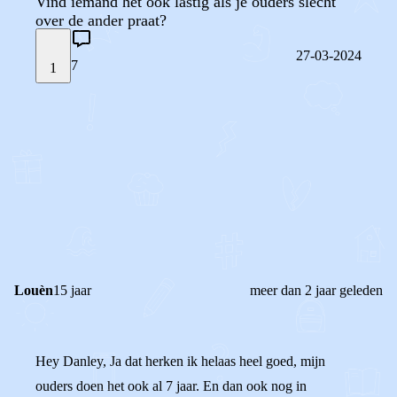
Vind iemand het ook lastig als je ouders slecht
over de ander praat?
27-03-2024
7
1
STEL JE EIGEN VRAAG
OF
REAGEER OP DIT BERICHT
REACTIES (
7
)
Louèn
15 jaar
meer dan 2 jaar geleden
Hey Danley, Ja dat herken ik helaas heel goed, mijn
ouders doen het ook al 7 jaar. En dan ook nog in