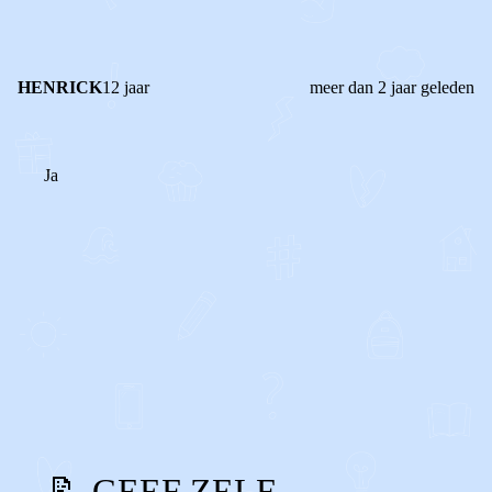
HENRICK
12 jaar
meer dan 2 jaar geleden
Ja
0
0
Reageer
📝 GEEF ZELF