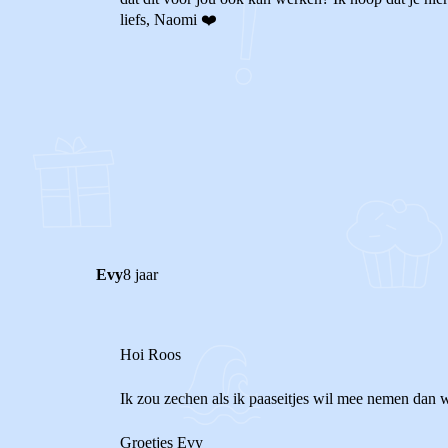
liefs, Naomi ❤️
0
0
Reageer
Evy
8 jaar
Hoi Roos
Ik zou zechen als ik paaseitjes wil mee nemen dan wi
Groetjes Evy