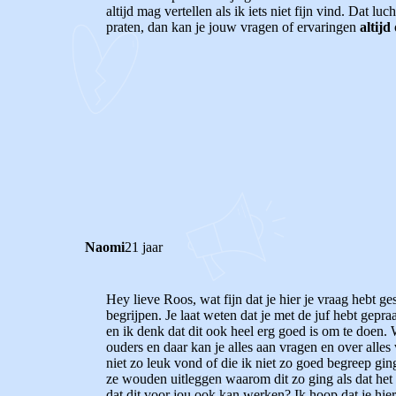
altijd mag vertellen als ik iets niet fijn vind. Dat
praten, dan kan je jouw vragen of ervaringen
altijd
0
0
Reageer
Naomi
21 jaar
Hey lieve Roos, wat fijn dat je hier je vraag hebt g
begrijpen. Je laat weten dat je met de juf hebt gepr
en ik denk dat dit ook heel erg goed is om te doen
ouders en daar kan je alles aan vragen en over alles 
niet zo leuk vond of die ik niet zo goed begreep gin
ze wouden uitleggen waarom dit zo ging als dat het 
dat dit voor jou ook kan werken? Ik hoop dat je hie