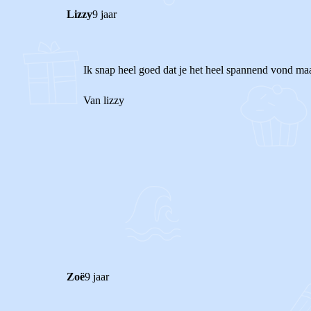
Lizzy
9 jaar
Ik snap heel goed dat je het heel spannend vond maa
Van lizzy
0
0
Reageer
Zoë
9 jaar