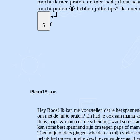
mocht ik mee praten, en toen had juf dat naa
mocht praten 😭 hebben jullie tips? Ik moet
8
5
STEL JE EIGEN VRAAG
REACTIES (
8
)
Pleun
18 jaar
Hey Roos! Ik kan me voorstellen dat je het spannend
om met de juf te praten? En had je ook aan mama g
thuis, papa & mama en de scheiding; want soms kan d
kan soms best spannend zijn om tegen papa of mama te
Toen mijn ouders gingen scheiden en mijn vader een
heb ik het op een briefje geschreven en deze aan 