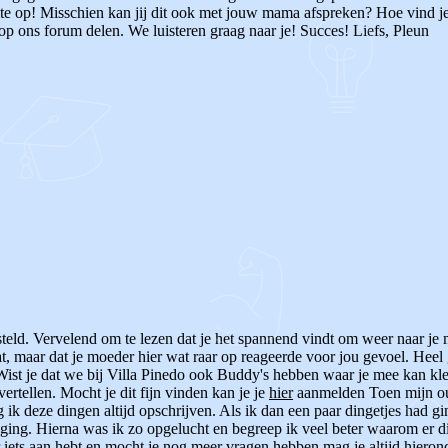
 luchte op! Misschien kan jij dit ook met jouw mama afspreken? Hoe vind 
op ons forum delen. We luisteren graag naar je! Succes! Liefs, Pleun
esteld. Vervelend om te lezen dat je het spannend vindt om weer naar je
aat, maar dat je moeder hier wat raar op reageerde voor jou gevoel. Heel
. Wist je dat we bij Villa Pinedo ook Buddy's hebben waar je mee kan 
vertellen. Mocht je dit fijn vinden kan je je
hier
aanmelden Toen mijn oud
g ik deze dingen altijd opschrijven. Als ik dan een paar dingetjes had 
ging. Hierna was ik zo opgelucht en begreep ik veel beter waarom er d
r iets aan hebt en mocht je nog meer vragen hebben mag je altijd hieron