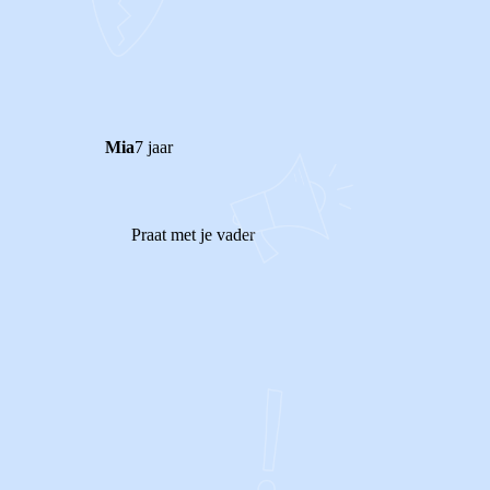
0
0
Reageer
Mia
7 jaar
Praat met je vader
0
0
Reageer