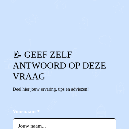
0
0
Reageer
📝 GEEF ZELF
ANTWOORD OP DEZE
VRAAG
Deel hier jouw ervaring, tips en adviezen!
Voornaam
*