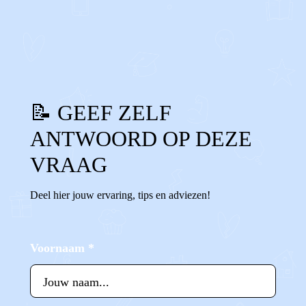
0
0
Reageer
📝 GEEF ZELF
ANTWOORD OP DEZE
VRAAG
Deel hier jouw ervaring, tips en adviezen!
Voornaam
*