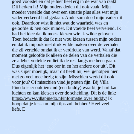
goed voorstellen dat je hier heel erg in de war van raakt.
Dit herken ik! Mijn ouders deden dit ook vaak. Mijn
moeder vertelde dan over een situatie plus alles wat mijn
vader verkeerd had gedaan. Andersom deed mijn vader dit
ook. Daardoor wist ik niet wat de waarheid was en
geloofde ik hen ook minder. Dit voelde heel vervelend. Ik
had het idee dat ik moest kiezen wie ik wilde geloven.
Toen bedacht ik dat ik niet wou kiezen tussen mijn ouders
en dat ik mij ook niet druk wilde maken over de verhalen
die zij vertelde omdat ik er verdrietig van werd. Vanaf dat
moment geloofde ik alleen de delen van de verhalen die
ze allebei vertelde en liet ik de rest langs me heen gaan.
Dus eigenlijk het ‘ene oor in en het andere oor uit’. Dit
was super moeilijk, maar dit heeft mij wel geholpen hier
niet zo veel mee bezig te zijn.
Misschien werkt dit ook
voor jou?
Of misschien vind je praten fijn. Bij Villa
Pinedo is er ook iemand (een buddy) waarbij je hart kan
luchten en kan kletsen over de scheiding. Dit is de link:
https://www.villapinedo.nl/informatie-over-buddy/
Ik
hoop dat je iets aan mijn tips zult hebben!
Heel veel
liefs, E