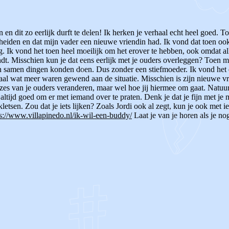
en dit zo eerlijk durft te delen!
Ik herken je verhaal echt heel goed. T
eiden en dat mijn vader een nieuwe vriendin had. Ik vond dat toen ook
. Ik vond het toen heel moeilijk om het erover te hebben, ook omdat al
indt. Misschien kun je dat eens eerlijk met je ouders overleggen? Toen
samen dingen konden doen. Dus zonder een stiefmoeder. Ik vond het ee
al wat meer waren gewend aan de situatie. Misschien is zijn nieuwe vr
zes van je ouders veranderen, maar wel hoe jij hiermee om gaat. Natuur
 altijd goed om er met iemand over te praten. Denk je dat je fijn met je
kletsen. Zou dat je iets lijken? Zoals Jordi ook al zegt, kun je ook met 
s://www.villapinedo.nl/ik-wil-een-buddy/
Laat je van je horen als je n