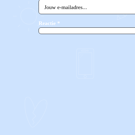
Reactie
*