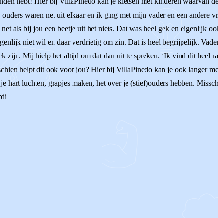
nden hebt! Hier bij VillaPinedo kan je kletsen met kinderen waarvan de
uders waren net uit elkaar en ik ging met mijn vader en een andere vrouw
et als bij jou een beetje uit het niets. Dat was heel gek en eigenlijk oo
eigenlijk niet wil en daar verdrietig om zin. Dat is heel begrijpelijk. V
gek zijn. Mij hielp het altijd om dat dan uit te spreken. ‘Ik vind dit heel
chien helpt dit ook voor jou? Hier bij VillaPinedo kan je ook langer me
je hart luchten, grapjes maken, het over je (stief)ouders hebben. Missch
rdi