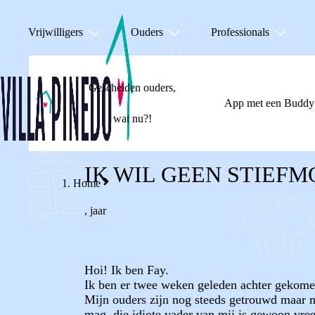
Vrijwilligers
Ouders
Professionals
Gescheiden ouders,
App met een Buddy
wat nu?!
IK WIL GEEN STIEF
Home
,
jaar
Hoi! Ik ben Fay.
Ik ben er twee weken geleden achter gekomen
Mijn ouders zijn nog steeds getrouwd maar mi
mag, die idiote vader van mij is gewoon vree