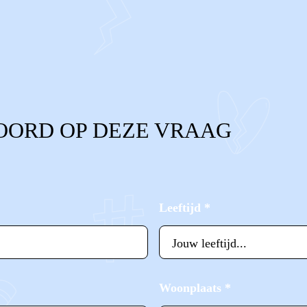
OORD OP DEZE VRAAG
Leeftijd
*
Woonplaats
*