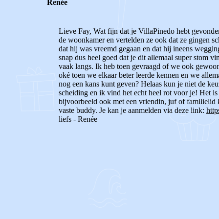
Renée
Lieve Fay,
Wat fijn dat je VillaPinedo hebt gevonden 
de woonkamer en vertelden ze ook dat ze gingen sch
dat hij was vreemd gegaan en dat hij ineens wegging
snap dus heel goed dat je dit allemaal super stom v
vaak langs. Ik heb toen gevraagd of we ook gewoon 
oké toen we elkaar beter leerde kennen en we allema
nog een kans kunt geven?
Helaas kun je niet de keu
scheiding en ik vind het echt heel rot voor je!
Het is
bijvoorbeeld ook met een vriendin, juf of familielid 
vaste buddy. Je kan je aanmelden via deze link:
http
liefs - Renée
0
0
Reageer