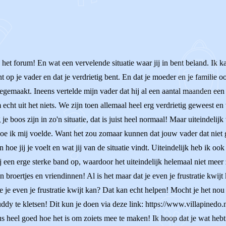
 het forum! En wat een vervelende situatie waar jij in bent beland. Ik 
nt op je vader en dat je verdrietig bent. En dat je moeder en je familie oo
egemaakt. Ineens vertelde mijn vader dat hij al een aantal maanden een 
m echt uit het niets. We zijn toen allemaal heel erg verdrietig gewees
e boos zijn in zo'n situatie, dat is juist heel normaal! Maar uiteindelijk
hoe ik mij voelde. Want het zou zomaar kunnen dat jouw vader dat niet g
 hoe jij je voelt en wat jij van de situatie vindt. Uiteindelijk heb ik o
 een erge sterke band op, waardoor het uiteindelijk helemaal niet meer 
broertjes en vriendinnen! Al is het maar dat je even je frustratie kwijt 
e je even je frustratie kwijt kan? Dat kan echt helpen! Mocht je het nou
ddy te kletsen! Dit kun je doen via deze link: https://www.villapinedo
heel goed hoe het is om zoiets mee te maken! Ik hoop dat je wat hebt a