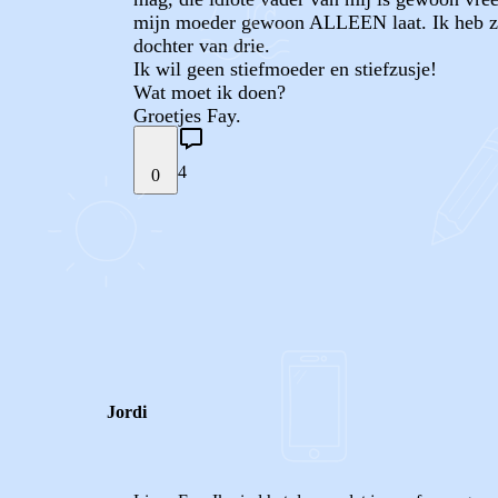
mijn moeder gewoon ALLEEN laat. Ik heb zijn
dochter van drie.
Ik wil geen stiefmoeder en stiefzusje!
Wat moet ik doen?
Groetjes Fay.
4
0
STEL JE EIGEN VRAAG
REACTIES (
4
)
Jordi