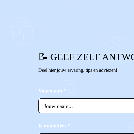
0
0
Reageer
📝 GEEF ZELF ANTW
Deel hier jouw ervaring, tips en adviezen!
Voornaam
*
E-mailadres
*