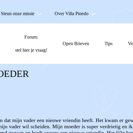
Steun onze missie
Over Villa Pinedo
Forum:
Open Brieven
Tips
Ve
stel hier je vraag!
MOEDER
 dat mijn vader een nieuwe vriendin heeft. Het kwam er gewo
jn vader wil scheiden. Mijn moeder is super verdrietig en ik e
md gegaan en heeft opeens een nieuwe vriendin. Het lijkt hem 