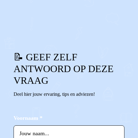
0
0
Reageer
📝 GEEF ZELF
ANTWOORD OP DEZE
VRAAG
Deel hier jouw ervaring, tips en adviezen!
Voornaam
*