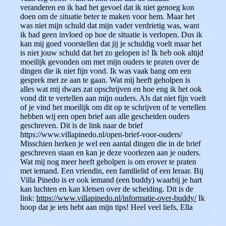
veranderen en ik had het gevoel dat ik niet genoeg kon
doen om de situatie beter te maken voor hem.
Maar het
was niet mijn schuld dat mijn vader verdrietig was, want
ik had geen invloed op hoe de situatie is verlopen.
Dus ik
kan mij goed voorstellen dat jij je schuldig voelt maar het
is niet jouw schuld dat het zo gelopen is!
Ik heb ook altijd
moeilijk gevonden om met mijn ouders te praten over de
dingen die ik niet fijn vond. Ik was vaak bang om een
gesprek met ze aan te gaan.
Wat mij heeft geholpen is
alles wat mij dwars zat opschrijven en hoe eng ik het ook
vond dit te vertellen aan mijn ouders. Als dat niet fijn voelt
of je vind het moeilijk om dit op te schrijven of te vertellen
hebben wij een open brief aan alle gescheiden ouders
geschreven. Dit is de link naar de brief
https://www.villapinedo.nl/open-brief-voor-ouders/
Misschien herken je wel een aantal dingen die in de brief
geschreven staan en kan je deze voorlezen aan je ouders.
Wat mij nog meer heeft geholpen is om erover te praten
met iemand. Een vriendin, een familielid of een leraar. Bij
Villa Pinedo is er ook iemand (een buddy) waarbij je hart
kan luchten en kan kletsen over de scheiding. Dit is de
link:
https://www.villapinedo.nl/informatie-over-buddy/
Ik
hoop dat je iets hebt aan mijn tips!
Heel veel liefs,
Ella