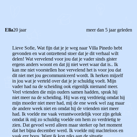
REACTIES (
3
)
Ella
20 jaar
meer dan 5 jaar geleden
Lieve Sofie,
Wat fijn dat je je weg naar Villa Pinedo hebt
gevonden en wat ontzettend stoer dat je dit verhaal wilt
delen! Wat vervelend voor jou dat je vader sinds gister
ergens anders woont en dat jij niet weet waar dat is.. Ik
kan me niet voorstellen hoe vervelend het is voor jou dat
dit niet met jou gecommuniceerd wordt.
Ik herken mijzelf
in jou wat je verteld over dat je je schuldig voelt.
Mijn
vader had na de scheiding ook eigenlijk niemand meer.
Veel vrienden die mijn ouders samen hadden, sprak hij
niet meer na de scheiding. Hij was erg verdrietig omdat hij
mijn moeder niet meer had, mij de ene week wel zag maar
de andere week niet en omdat hij de vrienden niet meer
had. Ik voelde me vaak verantwoordelijk voor zijn geluk
omdat ik mij zo schuldig voelde om hem zo verdrietig te
zien. Dat gevoel werd alleen maar sterker op het moment
dat het bijna december werd. Ik voelde mij machteloos en
vaak erg boos. Want ik kon niks aan de situatie