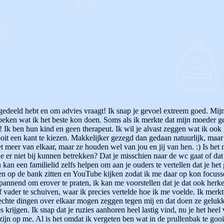
g gedeeld hebt en om advies vraagt! Ik snap je gevoel extreem goed. Mi
 zoeken wat ik het beste kon doen. Soms als ik merkte dat mijn moeder g
t! Ik ben hun kind en geen therapeut. Ik wil je alvast zeggen wat ik oo
it een kant te kiezen. Makkelijker gezegd dan gedaan natuurlijk, maar h
 meer van elkaar, maar ze houden wel van jou en jij van hen. :) Is het 
e er niet bij kunnen betrekken? Dat je misschien naar de wc gaat of dat 
kan een familielid zelfs helpen om aan je ouders te vertellen dat je het 
nten op de bank zitten en YouTube kijken zodat ik me daar op kon focus
spannend om erover te praten, ik kan me voorstellen dat je dat ook herk
ader te schuiven, waar ik precies vertelde hoe ik me voelde. Ik merkte 
lechte dingen over elkaar mogen zeggen tegen mij en dat doen ze gelukk
krijgen. Ik snap dat je ruzies aanhoren heel lastig vind, nu je het hee
zijn op me. Al is het omdat ik vergeten ben wat in de prullenbak te gooi