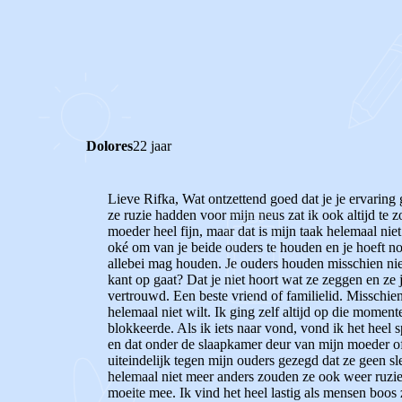
0
0
Reageer
Dolores
22 jaar
Lieve Rifka, Wat ontzettend goed dat je je ervarin
ze ruzie hadden voor mijn neus zat ik ook altijd te
moeder heel fijn, maar dat is mijn taak helemaal nie
oké om van je beide ouders te houden en je hoeft noo
allebei mag houden. Je ouders houden misschien niet
kant op gaat? Dat je niet hoort wat ze zeggen en ze j
vertrouwd. Een beste vriend of familielid. Misschien 
helemaal niet wilt. Ik ging zelf altijd op die mome
blokkeerde. Als ik iets naar vond, vond ik het heel 
en dat onder de slaapkamer deur van mijn moeder of v
uiteindelijk tegen mijn ouders gezegd dat ze geen s
helemaal niet meer anders zouden ze ook weer ruzies 
moeite mee. Ik vind het heel lastig als mensen boos 