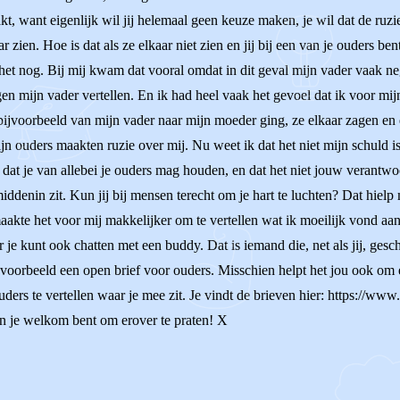
kt, want eigenlijk wil jij helemaal geen keuze maken, je wil dat de ruzie
ar zien. Hoe is dat als ze elkaar niet zien en jij bij een van je ouders b
 het nog. Bij mij kwam dat vooral omdat in dit geval mijn vader vaak n
gen mijn vader vertellen. En ik had heel vaak het gevoel dat ik voor m
ijvoorbeeld van mijn vader naar mijn moeder ging, ze elkaar zagen en e
 ouders maakten ruzie over mij. Nu weet ik dat het niet mijn schuld is, 
at je van allebei je ouders mag houden, en dat het niet jouw verantwoo
iddenin zit. Kun jij bij mensen terecht om je hart te luchten? Dat hielp
at maakte het voor mij makkelijker om te vertellen wat ik moeilijk vond 
 je kunt ook chatten met een buddy. Dat is iemand die, net als jij, gesch
jvoorbeeld een open brief voor ouders. Misschien helpt het jou ook om e
ders te vertellen waar je mee zit. Je vindt de brieven hier: https://www.
, en je welkom bent om erover te praten! X