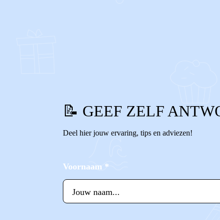
0
0
Reageer
📝 GEEF ZELF ANTW
Deel hier jouw ervaring, tips en adviezen!
Voornaam
*