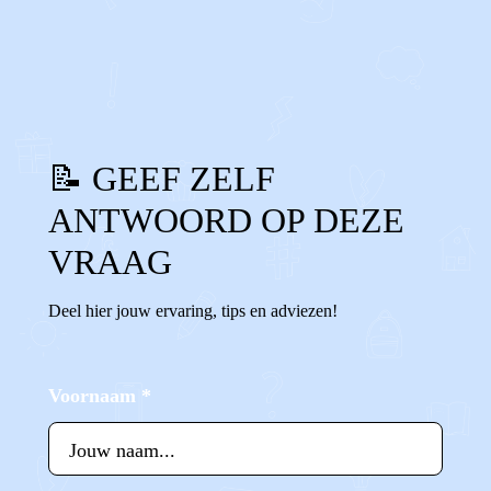
0
0
Reageer
📝 GEEF ZELF
ANTWOORD OP DEZE
VRAAG
Deel hier jouw ervaring, tips en adviezen!
Voornaam
*