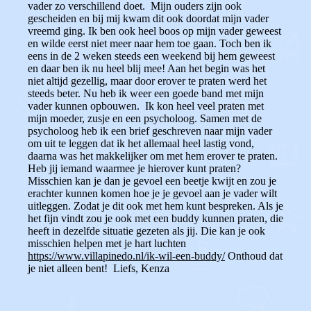
vader zo verschillend doet. Mijn ouders zijn ook
gescheiden en bij mij kwam dit ook doordat mijn vader
vreemd ging. Ik ben ook heel boos op mijn vader geweest
en wilde eerst niet meer naar hem toe gaan. Toch ben ik
eens in de 2 weken steeds een weekend bij hem geweest
en daar ben ik nu heel blij mee! Aan het begin was het
niet altijd gezellig, maar door erover te praten werd het
steeds beter. Nu heb ik weer een goede band met mijn
vader kunnen opbouwen. Ik kon heel veel praten met
mijn moeder, zusje en een psycholoog. Samen met de
psycholoog heb ik een brief geschreven naar mijn vader
om uit te leggen dat ik het allemaal heel lastig vond,
daarna was het makkelijker om met hem erover te praten.
Heb jij iemand waarmee je hierover kunt praten?
Misschien kan je dan je gevoel een beetje kwijt en zou je
erachter kunnen komen hoe je je gevoel aan je vader wilt
uitleggen. Zodat je dit ook met hem kunt bespreken. Als je
het fijn vindt zou je ook met een buddy kunnen praten, die
heeft in dezelfde situatie gezeten als jij. Die kan je ook
misschien helpen met je hart luchten
https://www.villapinedo.nl/ik-wil-een-buddy/
Onthoud dat
je niet alleen bent! Liefs, Kenza