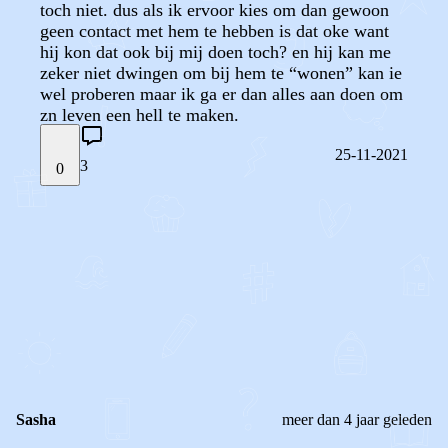
toch niet. dus als ik ervoor kies om dan gewoon
geen contact met hem te hebben is dat oke want
hij kon dat ook bij mij doen toch? en hij kan me
zeker niet dwingen om bij hem te “wonen” kan ie
wel proberen maar ik ga er dan alles aan doen om
zn leven een hell te maken.
25-11-2021
3
0
STEL JE EIGEN VRAAG
OF
REAGEER OP DIT BERICHT
REACTIES (
3
)
Sasha
meer dan 4 jaar geleden