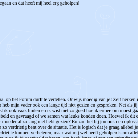
egaan en dat heeft mij heel erg geholpen!
l op het Forum durft te vertellen. Onwijs moedig van je! Zelf herken ik
 heb mijn vader ook een lange tijd niet gezien en gesproken. Net als jij
est ik ook vaak huilen en ik wist niet zo goed hoe ik ermee om moest gaa
ebeld en gevraagd of we samen wat leuks konden doen. Hoewel ik dit 
w moeder al zo lang niet hebt gezien? En zou het bij jou ook een oploss
 zo verdrietig bent over de situatie. Het is logisch dat je graag allebei j
erdriet te kunnen verbeteren, maar wat mij wel heeft geholpen is om afl