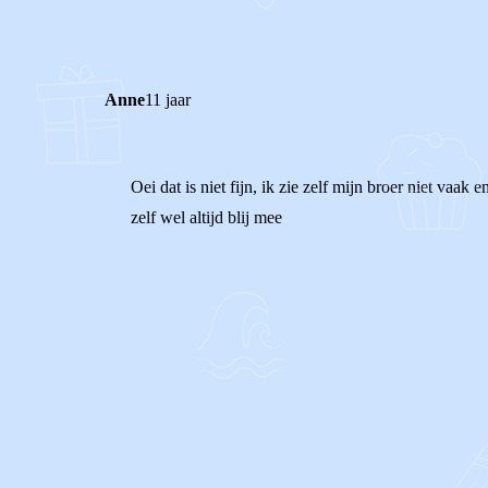
0
Reageer
Anne
11 jaar
Oei dat is niet fijn, ik zie zelf mijn broer niet va
zelf wel altijd blij mee
0
0
Reageer