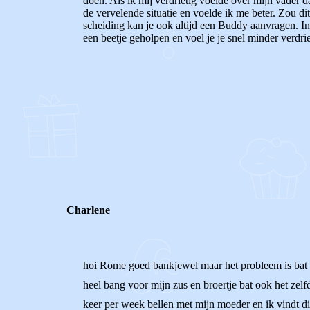
doen. Als ik mij verdrietig voelde over mijn vader d
de vervelende situatie en voelde ik me beter. Zou d
scheiding kan je ook altijd een Buddy aanvragen. In
een beetje geholpen en voel je je snel minder verdri
0
0
Reageer
Charlene
hoi Rome goed bankjewel maar het probleem is bat d
heel bang voor mijn zus en broertje bat ook het zel
keer per week bellen met mijn moeder en ik vindt di