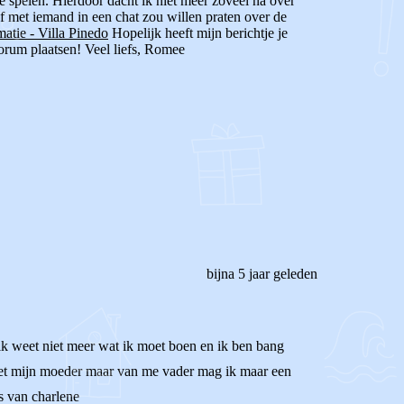
e spelen. Hierdoor dacht ik niet meer zoveel na over
f met iemand in een chat zou willen praten over de
atie - Villa Pinedo
Hopelijk heeft mijn berichtje je
 Forum plaatsen! Veel liefs, Romee
bijna 5 jaar geleden
ik weet niet meer wat ik moet boen en ik ben bang
l met mijn moeder maar van me vader mag ik maar een
s van charlene