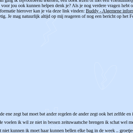
an ging ik bijvoorbeeld tekenen, een boek lezen of met een vriendinnetj
it voor jou ook kunnen helpen denk je? Als je nog verdere vragen hebt o
formatie hierover kan je via deze link vinden:
Buddy - Algemene inform
etig. Je mag natuurlijk altijd op mij reageren of nog een bericht op het
e ene zegt bat moet bat ander regelen de ander zegt ook het zelfde en 
fde voelen ik wil ze niet in bessen zeituwaatsche brengen ik schat we
t niet kunnen ik moet haar kunnen bellen elke bag in de week .. groetje