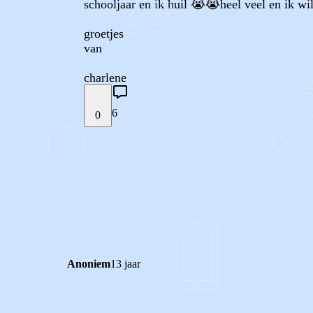
schooljaar en ik huil 😭😭heel veel en ik wil
groetjes
van
charlene
6
0
STEL JE EIGEN VRAAG
REACTIES (
6
)
Anoniem
13 jaar