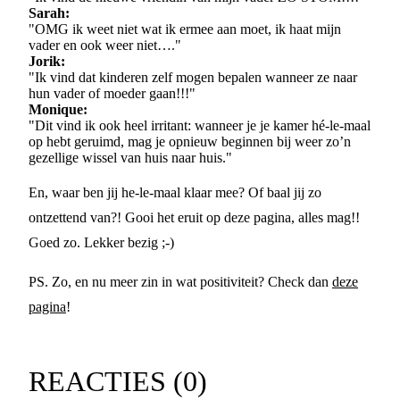
Sarah:
"OMG ik weet niet wat ik ermee aan moet, ik haat mijn
vader en ook weer niet…."
Jorik:
"Ik vind dat kinderen zelf mogen bepalen wanneer ze naar
hun vader of moeder gaan!!!"
Monique:
"Dit vind ik ook heel irritant: wanneer je je kamer hé-le-maal
op hebt geruimd, mag je opnieuw beginnen bij weer zo’n
gezellige wissel van huis naar huis."
En, waar ben jij he-le-maal klaar mee? Of baal jij zo
ontzettend van?! Gooi het eruit op deze pagina, alles mag!!
Goed zo. Lekker bezig ;-)
PS. Zo, en nu meer zin in wat positiviteit? Check dan
deze
pagina
!
REACTIES (
0
)