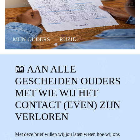
MIJN OUDERS
RUZIE
CONTACTVERLIES
📖 AAN ALLE
CONTACT VERLOREN
MISSEN
GESCHEIDEN OUDERS
GEEN CONTACT
OUDERS NIET ZIEN
MET WIE WIJ HET
AANDACHT
KWIJT
CONTACT (EVEN) ZIJN
VERLOREN
Met deze brief willen wij jou laten weten hoe wij ons