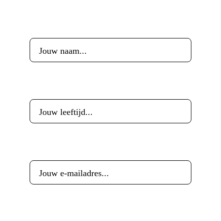
Voornaam
*
Leeftijd
*
E-mailadres
*
Woonplaats
*