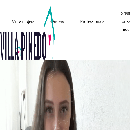
Steu
Vrijwilligers
Ouders
Professionals
onz
missi
WAT BETEKENT
VILLA PINEDO