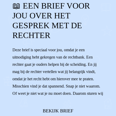
📖 EEN BRIEF VOOR
DETECTIEPOORTJES
SPANNEND
JOU OVER HET
OPROEPBRIEF
UITNODIGING
GESPREK MET DE
MENING
WENSEN
IDEEËN
KIEZEN
RECHTER
VERANTWOORDELIJKHEID
VOLWASSEN
Deze brief is speciaal voor jou, omdat je een
RECHTBANK
RECHTER
uitnodiging hebt gekregen van de rechtbank. Een
rechter gaat je ouders helpen bij de scheiding. En jij
mag bij de rechter vertellen wat jij belangrijk vindt,
omdat je het recht hebt om hierover mee te praten.
Misschien vind je dat spannend. Snap je niet waarom.
Of weet je niet wat je nu moet doen. Daarom sturen wij
de jongeren van Villa Pinedo die ook zo’n uitnodiging
hebben gehad je deze brief. Je leest in deze brief wat je
BEKIJK BRIEF
kunt doen en verwachten. ...