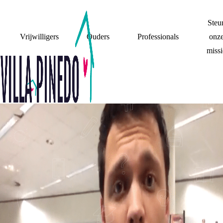
Steu
Vrijwilligers
Ouders
Professionals
onz
missi
WAT BETEKENT
VILLA PINEDO