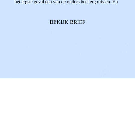
het ergste geval een van de ouders heel erg missen. En
dat doet pijn. We willen zo graag **allebei onze
ouders** in ons leven. Twee ouders die van ons
BEKIJK BRIEF
houden en ons groot zien...