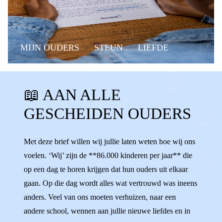
MIJN OUDERS
STEUN
LIEFDE
WAT DE F@#CK?!
KANT KIEZEN
📖 AAN ALLE
VERLIEFD
VERHUIZEN
OUDERS
GESCHEIDEN OUDERS
GESCHEIDEN OUDERS
BOODSCHAPPER
NEGATIEF PRATEN
ONAARDIG
Met deze brief willen wij jullie laten weten hoe wij ons
voelen. ‘Wij’ zijn de **86.000 kinderen per jaar** die
MISSEN
VERDRIET
NEGEREN
op een dag te horen krijgen dat hun ouders uit elkaar
HOUDEN VAN
RUZIE
gaan. Op die dag wordt alles wat vertrouwd was ineens
anders. Veel van ons moeten verhuizen, naar een
andere school, wennen aan jullie nieuwe liefdes en in