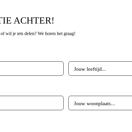
TIE ACHTER!
p of wil je iets delen? We horen het graag!
Leeftijd
*
Woonplaats
*