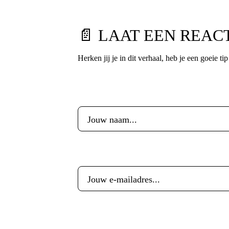
📄 LAAT EEN REAC
Herken jij je in dit verhaal, heb je een goeie ti
Voornaam
*
E-mailadres
*
Reactie
*