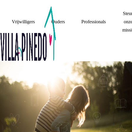
Steu
Vrijwilligers
Ouders
Professionals
onz
missi
WIJ ZIJN DE
TRAINERS