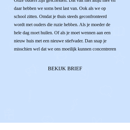
Onze ouders zijn gescheiden. Dat valt niet altijd mee en
daar hebben we soms best last van. Ook als we op
GROEP 7
LUISTEREN
school zitten. Omdat je thuis steeds geconfronteerd
wordt met ouders die ruzie hebben. Als je moeder de
hele dag moet huilen. Of als je moet wennen aan een
nieuw huis met een nieuwe stiefvader. Dan snap je
misschien wel dat we ons moeilijk kunnen concentreren
op de stelling van Pythagoras. We willen wel, maar het
lukt soms gewoon niet. Sommigen van ons gaan
BEKIJK BRIEF
keihard werken om maar niet aan he...