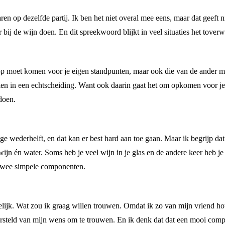
n op dezelfde partij. Ik ben het niet overal mee eens, maar dat geeft ni
 bij de wijn doen. En dit spreekwoord blijkt in veel situaties het tover
op moet komen voor je eigen standpunten, maar ook die van de ander moet
ken in een echtscheiding. Want ook daarin gaat het om opkomen voor jez
doen.
ige wederhelft, en dat kan er best hard aan toe gaan. Maar ik begrijp da
ijn én water. Soms heb je veel wijn in je glas en de andere keer heb je 
e twee simpele componenten.
elijk. Wat zou ik graag willen trouwen. Omdat ik zo van mijn vriend ho
n versteld van mijn wens om te trouwen. En ik denk dat dat een mooi comp