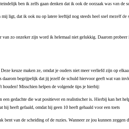
teindelijk ben ik zelfs gaan denken dat ik ook de oorzaak was van de sc
mij ligt, dat ik ook nu op latere leeftijd nog steeds heel snel mezelf de
r van zo onzeker zijn word ik helemaal niet gelukkig. Daarom probeer ik
u! Deze keuze maken ze, omdat je ouders niet meer verliefd zijn op elkaar
is daarom begrijpelijk dat jij jezelf de schuld hiervoor geeft wat van inv
ijft houden! Misschien helpen de volgende tips je hierbij:
 een gedachte die wat positiever en realistischer is. Hierbij kan het h
at hij heeft gefaald, omdat hij geen 10 heeft gehaald voor een toets
aak bent van de scheiding of de ruzies. Wanneer ze jou kunnen zeggen dat