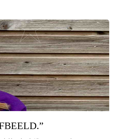
LFBEELD.”