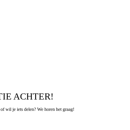
TIE ACHTER!
p of wil je iets delen? We horen het graag!
Leeftijd
*