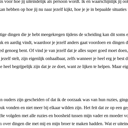
 voor hoe jij uiteindelijk als persoon wordt. Ik en waarschijnlijk jij 
 hebben op hoe jij nu naar jezelf kijkt, hoe je je in bepaalde situatie
tige dingen die je hebt meegekregen tijdens de scheiding kan dit soms e
uk en aardig vindt, waardoor je jezelf anders gaat voordoen en dingen do
ed genoeg bent. Of vind je van jezelf dat je alles super goed moet doen,
ezelf stelt, zijn eigenlijk onhaalbaar, zelfs wanneer je heel erg je best d
e heel begrijpelijk zijn dat je ze doet, want ze lijken te helpen. Maar e
ijn ouders zijn gescheiden of dat ik de oorzaak was van hun ruzies, gin
euk vonden en niet meer bij elkaar wilden zijn. Het feit dat ze op ee
n die volgden met alle ruzies en boosheid tussen mijn vader en moeder v
 over dingen die met mij en mijn broer te maken hadden. Wat er uiteind