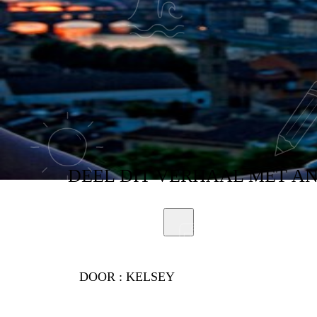
DEEL
DIT VERHAAL
MET A
DOOR :
KELSEY