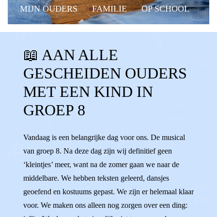
MIJN OUDERS
FAMILIE
OP SCHOOL
BELANGRIJKE MOMENTEN
GROEP 8
📖 AAN ALLE
MUSICAL
EINDMUSICAL
GESCHEIDEN OUDERS
GROEP 8 MUSICAL
RAPPORT
MET EEN KIND IN
MIDDELBARE
BASISSCHOOL
GROEP 8
LAGERE SCHOOL
AARDIG
OPA'S
Vandaag is een belangrijke dag voor ons. De musical
OMA'S
NAAST ELKAAR
van groep 8. Na deze dag zijn wij definitief geen
‘kleintjes’ meer, want na de zomer gaan we naar de
middelbare. We hebben teksten geleerd, dansjes
geoefend en kostuums gepast. We zijn er helemaal klaar
voor. We maken ons alleen nog zorgen over een ding: