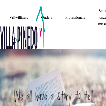
Steu
Vrijwilligers
Ouders
Professionals
onz
missi
WAAROM IK
TRAININGEN