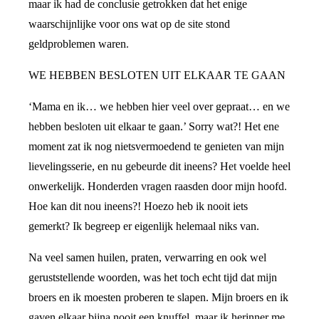
maar ik had de conclusie getrokken dat het enige
waarschijnlijke voor ons wat op de site stond
geldproblemen waren.
WE HEBBEN BESLOTEN UIT ELKAAR TE GAAN
‘Mama en ik… we hebben hier veel over gepraat… en we
hebben besloten uit elkaar te gaan.’ Sorry wat?! Het ene
moment zat ik nog nietsvermoedend te genieten van mijn
lievelingsserie, en nu gebeurde dit ineens? Het voelde heel
onwerkelijk. Honderden vragen raasden door mijn hoofd.
Hoe kan dit nou ineens?! Hoezo heb ik nooit iets
gemerkt? Ik begreep er eigenlijk helemaal niks van.
Na veel samen huilen, praten, verwarring en ook wel
geruststellende woorden, was het toch echt tijd dat mijn
broers en ik moesten proberen te slapen. Mijn broers en ik
gaven elkaar bijna nooit een knuffel, maar ik herinner me