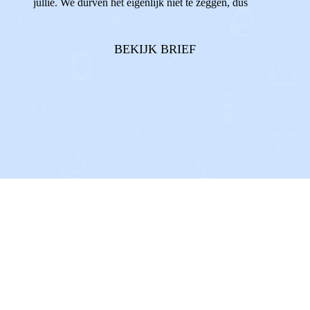
jullie. We durven het eigenlijk niet te zeggen, dus
vandaar deze brief.In ons hoofd zien we namelijk
steeds voor ons hoe jullie allebei aan de andere kant
BEKIJK BRIEF
van de zaal gaan zitten. En dat wij da...