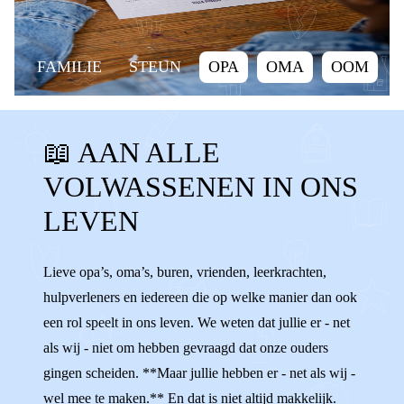
FAMILIE
STEUN
OPA
OMA
OOM
TANTE
NEEF
NICHT
BUURMAN
📖 AAN ALLE
BUURVROUW
VRIEND
VRIENDIN
VOLWASSENEN IN ONS
KANT KIEZEN
ONPARTIJDIG
STEUN
LEVEN
HELPEN
VOLWASSENEN
ADVIES
SLECHT PRATEN
FAMILIE
Lieve opa’s, oma’s, buren, vrienden, leerkrachten,
hulpverleners en iedereen die op welke manier dan ook
een rol speelt in ons leven. We weten dat jullie er - net
als wij - niet om hebben gevraagd dat onze ouders
gingen scheiden. **Maar jullie hebben er - net als wij -
wel mee te maken.** En dat is niet altijd makkelijk.