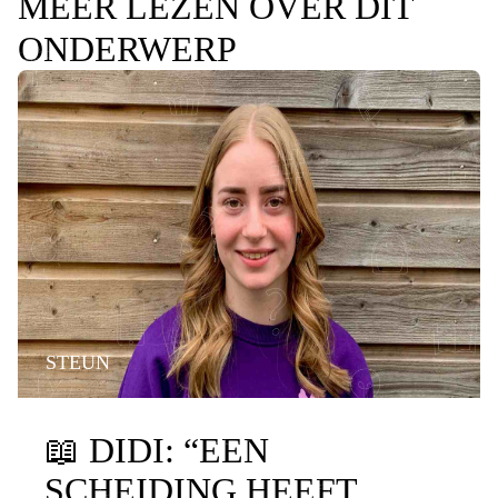
MEER LEZEN OVER DIT
ONDERWERP
STEUN
📖
DIDI: “EEN
SCHEIDING HEEFT