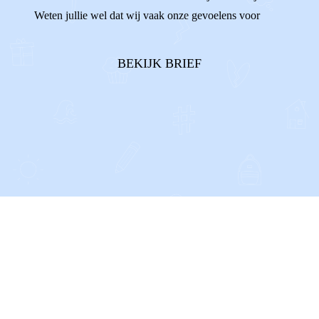
Weten jullie wel dat wij vaak onze gevoelens voor
onszelf houden? Als we de ruzies tussen onze ouders
horen, terwijl we ons daar helemaal niet mee bezig
BEKIJK BRIEF
willen houden. Of al...