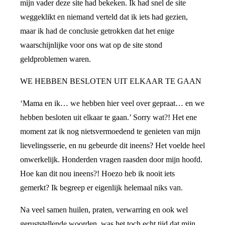
mijn vader deze site had bekeken. Ik had snel de site
weggeklikt en niemand verteld dat ik iets had gezien,
maar ik had de conclusie getrokken dat het enige
waarschijnlijke voor ons wat op de site stond
geldproblemen waren.
WE HEBBEN BESLOTEN UIT ELKAAR TE GAAN
‘Mama en ik… we hebben hier veel over gepraat… en we
hebben besloten uit elkaar te gaan.’ Sorry wat?! Het ene
moment zat ik nog nietsvermoedend te genieten van mijn
lievelingsserie, en nu gebeurde dit ineens? Het voelde heel
onwerkelijk. Honderden vragen raasden door mijn hoofd.
Hoe kan dit nou ineens?! Hoezo heb ik nooit iets
gemerkt? Ik begreep er eigenlijk helemaal niks van.
Na veel samen huilen, praten, verwarring en ook wel
geruststellende woorden, was het toch echt tijd dat mijn