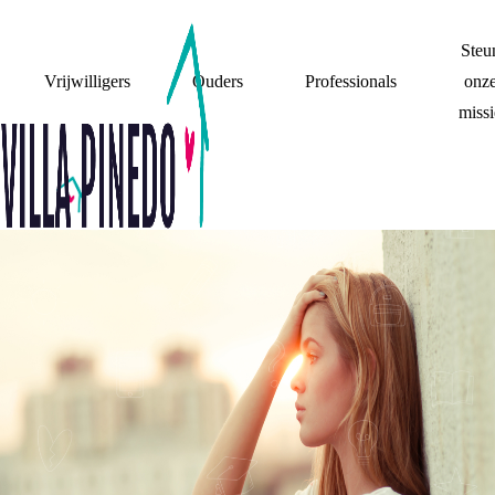
Steu
Vrijwilligers
Ouders
Professionals
onz
missi
VILLA'S 50 -
'ERGENS IS EEN
PLEK, WAAR IK