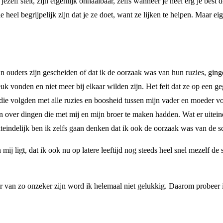
ezelf stelt, zijn eigenlijk onhaalbaar, zelfs wanneer je heel erg je best d
e heel begrijpelijk zijn dat je ze doet, want ze lijken te helpen. Maar e
ijn ouders zijn gescheiden of dat ik de oorzaak was van hun ruzies, gin
euk vonden en niet meer bij elkaar wilden zijn. Het feit dat ze op ee
n die volgden met alle ruzies en boosheid tussen mijn vader en moeder v
 over dingen die met mij en mijn broer te maken hadden. Wat er uiteind
teindelijk ben ik zelfs gaan denken dat ik ook de oorzaak was van de sc
mij ligt, dat ik ook nu op latere leeftijd nog steeds heel snel mezelf de
r van zo onzeker zijn word ik helemaal niet gelukkig. Daarom probeer ik