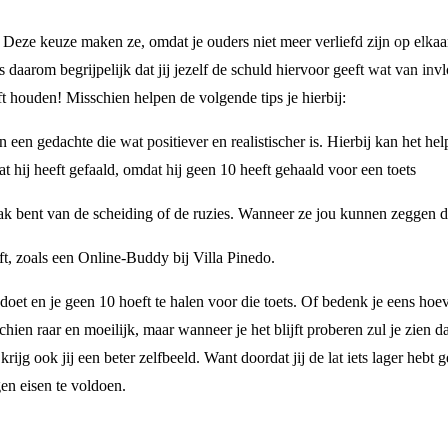
u! Deze keuze maken ze, omdat je ouders niet meer verliefd zijn op elkaar
is daarom begrijpelijk dat jij jezelf de schuld hiervoor geeft wat van inv
ijft houden! Misschien helpen de volgende tips je hierbij:
 een gedachte die wat positiever en realistischer is. Hierbij kan het h
at hij heeft gefaald, omdat hij geen 10 heeft gehaald voor een toets
aak bent van de scheiding of de ruzies. Wanneer ze jou kunnen zeggen dat
ft, zoals een Online-Buddy bij Villa Pinedo.
st doet en je geen 10 hoeft te halen voor die toets. Of bedenk je eens ho
schien raar en moeilijk, maar wanneer je het blijft proberen zul je zien da
krijg ook jij een beter zelfbeeld. Want doordat jij de lat iets lager hebt 
gen eisen te voldoen.