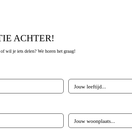
TIE ACHTER!
p of wil je iets delen? We horen het graag!
Leeftijd
*
Woonplaats
*