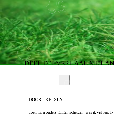
DEEL
DIT VERHAAL
MET A
DOOR :
KELSEY
Toen mijn ouders gingen scheiden, was ik vijftien. I