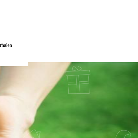
rhalen
OME TO AN END’