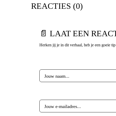
REACTIES (
0
)
📄 LAAT EEN REAC
Herken jij je in dit verhaal, heb je een goeie ti
Voornaam
*
E-mailadres
*