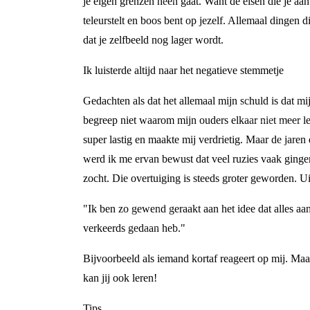
je eigen grenzen heen gaat. Want de eisen die je aan j
teleurstelt en boos bent op jezelf. Allemaal dingen di
dat je zelfbeeld nog lager wordt.
Ik luisterde altijd naar het negatieve stemmetje
Gedachten als dat het allemaal mijn schuld is dat m
begreep niet waarom mijn ouders elkaar niet meer l
super lastig en maakte mij verdrietig. Maar de jare
werd ik me ervan bewust dat veel ruzies vaak gingen
zocht. Die overtuiging is steeds groter geworden. Ui
"Ik ben zo gewend geraakt aan het idee dat alles aan 
verkeerds gedaan heb."
Bijvoorbeeld als iemand kortaf reageert op mij. Maa
kan jij ook leren!
Tips