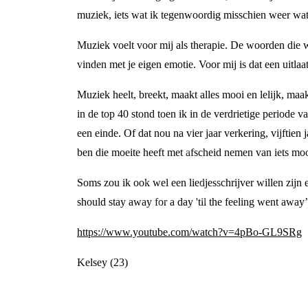
muziek, iets wat ik tegenwoordig misschien weer wa
Muziek voelt voor mij als therapie. De woorden die w
vinden met je eigen emotie. Voor mij is dat een uitlaa
Muziek heelt, breekt, maakt alles mooi en lelijk, m
in de top 40 stond toen ik in de verdrietige periode v
een einde. Of dat nou na vier jaar verkering, vijftien 
ben die moeite heeft met afscheid nemen van iets moo
Soms zou ik ook wel een liedjesschrijver willen zijn 
should stay away for a day 'til the feeling went away’
https://www.youtube.com/watch?v=4pBo-GL9SRg
Kelsey (23)