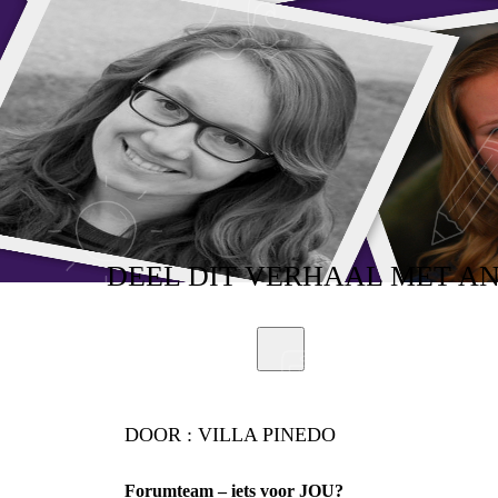
DEEL
DIT VERHAAL
MET A
DOOR :
VILLA PINEDO
Forumteam – iets voor JOU?