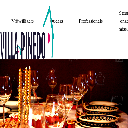
Steu
Vrijwilligers
Ouders
Professionals
onz
missi
TRADITIES