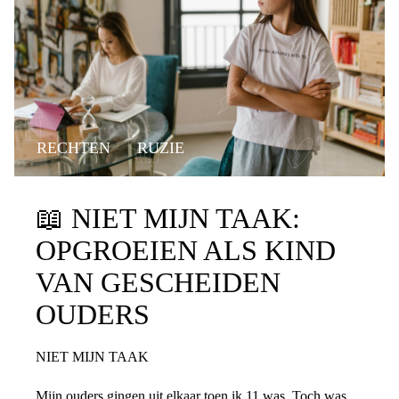
RECHTEN
RUZIE
📖
NIET MIJN TAAK:
OPGROEIEN ALS KIND
VAN GESCHEIDEN
OUDERS
NIET MIJN TAAK
Mijn ouders gingen uit elkaar toen ik 11 was. Toch was