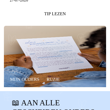
27-07-2026
TIP LEZEN
MIJN OUDERS
RUZIE
CONTACTVERLIES
📖 AAN ALLE
CONTACT VERLOREN
MISSEN