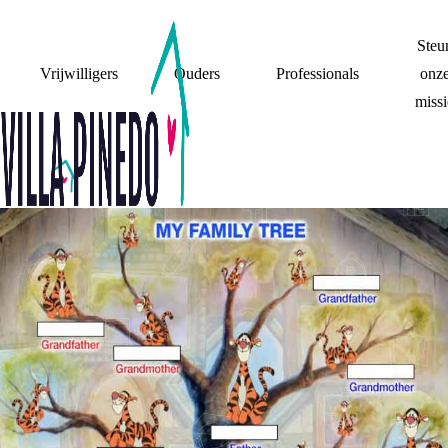
Steu
Vrijwilligers
Ouders
Professionals
onz
missi
TOEN EN NU