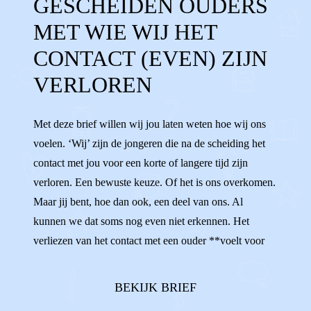
GESCHEIDEN OUDERS
GEEN CONTACT
OUDERS NIET ZIEN
MET WIE WIJ HET
AANDACHT
KWIJT
CONTACT (EVEN) ZIJN
VERLOREN
Met deze brief willen wij jou laten weten hoe wij ons
voelen. ‘Wij’ zijn de jongeren die na de scheiding het
contact met jou voor een korte of langere tijd zijn
verloren. Een bewuste keuze. Of het is ons overkomen.
Maar jij bent, hoe dan ook, een deel van ons. Al
kunnen we dat soms nog even niet erkennen. Het
verliezen van het contact met een ouder **voelt voor
iedereen anders.** Sommigen van ons voelen zich
onzeker en verward, omdat het zo moeilijk is om te
BEKIJK BRIEF
begrijpen waarom ons contact niet ...