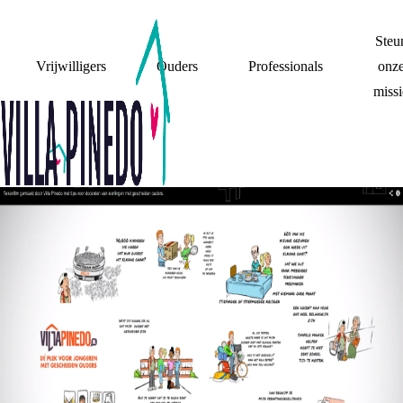
Steu
Vrijwilligers
Ouders
Professionals
onz
missi
ANIMATIEVIDEO
VOOR DOCENTEN