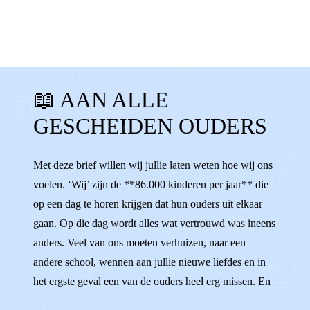
MIJN OUDERS
STEUN
LIEFDE
WAT DE F@#CK?!
KANT KIEZEN
📖 AAN ALLE
VERLIEFD
VERHUIZEN
OUDERS
GESCHEIDEN OUDERS
GESCHEIDEN OUDERS
BOODSCHAPPER
NEGATIEF PRATEN
ONAARDIG
Met deze brief willen wij jullie laten weten hoe wij ons
voelen. ‘Wij’ zijn de **86.000 kinderen per jaar** die
MISSEN
VERDRIET
NEGEREN
op een dag te horen krijgen dat hun ouders uit elkaar
HOUDEN VAN
RUZIE
gaan. Op die dag wordt alles wat vertrouwd was ineens
anders. Veel van ons moeten verhuizen, naar een
andere school, wennen aan jullie nieuwe liefdes en in
het ergste geval een van de ouders heel erg missen. En
dat doet pijn. We willen zo graag **allebei onze